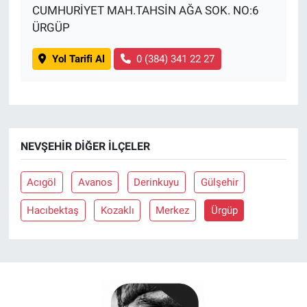
CUMHURİYET MAH.TAHSİN AĞA SOK. NO:6
ÜRGÜP
Yol Tarifi Al
0 (384) 341 22 27
NEVŞEHIR DIĞER İLÇELER
Acıgöl
Avanos
Derinkuyu
Gülşehir
Hacıbektaş
Kozaklı
Merkez
Ürgüp