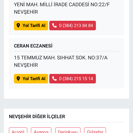
YENİ MAH. MİLLİ İRADE CADDESİ NO:22/F
NEVŞEHİR
Yol Tarifi Al
0 (384) 213 84 84
CERAN ECZANESİ
15 TEMMUZ MAH. SIHHAT SOK. NO:37/A
NEVŞEHİR
Yol Tarifi Al
0 (384) 215 15 14
NEVŞEHIR DIĞER İLÇELER
Acıgöl
Avanos
Derinkuyu
Gülşehir