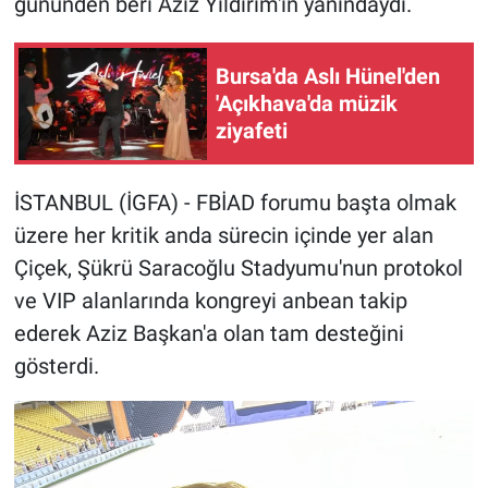
gününden beri Aziz Yıldırım'ın yanındaydı.
Bursa'da Aslı Hünel'den
'Açıkhava'da müzik
ziyafeti
İSTANBUL (İGFA) - FBİAD forumu başta olmak
üzere her kritik anda sürecin içinde yer alan
Çiçek, Şükrü Saracoğlu Stadyumu'nun protokol
ve VIP alanlarında kongreyi anbean takip
ederek Aziz Başkan'a olan tam desteğini
gösterdi.