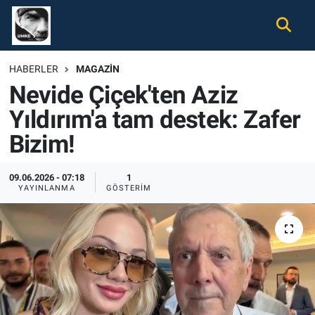
Gündem
Nöbetçi Eczaneler
HABERLER
MAGAZIN
Nevide Çiçek'ten Aziz
Ekonomi
Hava Durumu
Yıldırım'a tam destek: Zafer
Spor
Namaz Vakitleri
Bizim!
Magazin
Trafik Durumu
09.06.2026 - 07:18
1
YAYINLANMA
GÖSTERIM
Tüm Haberler
Süper Lig Puan Durumu ve Fikstür
İletişim
Tüm Manşetler
Künye
Son Dakika Haberleri
Haber Arşivi