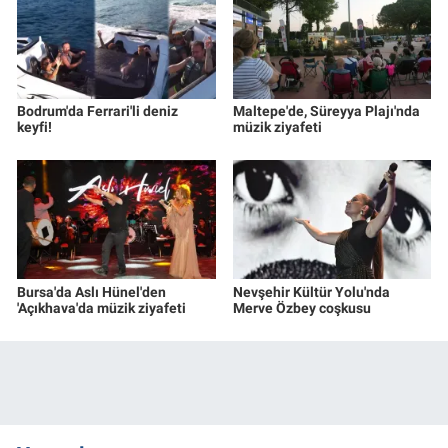
Bodrum'da Ferrari'li deniz
Maltepe'de, Süreyya Plajı'nda
keyfi!
müzik ziyafeti
Bursa'da Aslı Hünel'den
Nevşehir Kültür Yolu'nda
'Açıkhava'da müzik ziyafeti
Merve Özbey coşkusu