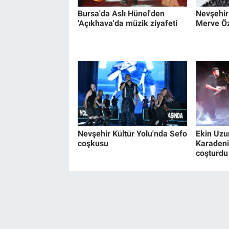
Bursa'da Aslı Hünel'den
Nevşehir
'Açıkhava'da müzik ziyafeti
Merve Ö
Nevşehir Kültür Yolu'nda Sefo
Ekin Uzun
coşkusu
Karadeniz
coşturdu