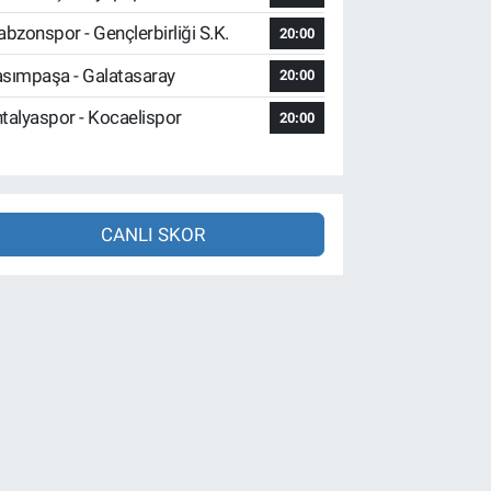
abzonspor - Gençlerbirliği S.K.
20:00
sımpaşa - Galatasaray
20:00
talyaspor - Kocaelispor
20:00
CANLI SKOR