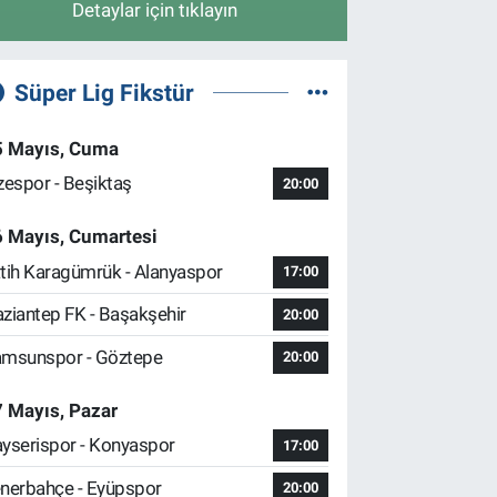
Detaylar için tıklayın
Süper Lig Fikstür
5 Mayıs, Cuma
zespor - Beşiktaş
20:00
6 Mayıs, Cumartesi
tih Karagümrük - Alanyaspor
17:00
ziantep FK - Başakşehir
20:00
msunspor - Göztepe
20:00
 Mayıs, Pazar
yserispor - Konyaspor
17:00
nerbahçe - Eyüpspor
20:00