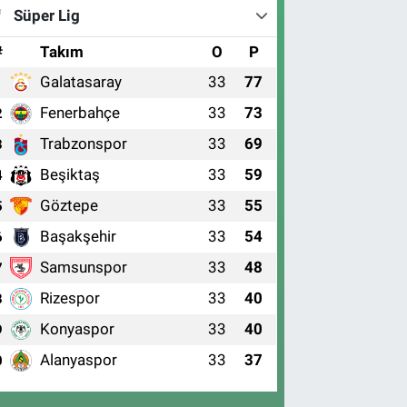
Süper Lig
#
Takım
O
P
Galatasaray
33
77
1
Fenerbahçe
33
73
2
Trabzonspor
33
69
3
Beşiktaş
33
59
4
Göztepe
33
55
5
Başakşehir
33
54
6
Samsunspor
33
48
7
Rizespor
33
40
8
Konyaspor
33
40
9
Alanyaspor
33
37
0