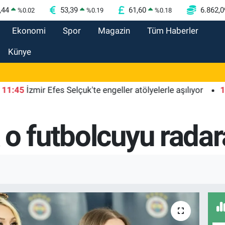
,44
53,39
61,60
6.862,0
%
0.02
%
0.19
%
0.18
Ekonomi
Spor
Magazin
Tüm Haberler
Künye
İzmir Efes Selçuk'te engeller atölyelerle aşılıyor
11:39
La
o futbolcuyu radar