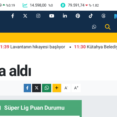
9
14.598,00
79.591,74
%
0.19
%
0
%
-1.82
vantanın hikayesi başlıyor
11:30
Kütahya Belediyesi'nd
a aldı
-
+
A
A
Süper Lig Puan Durumu