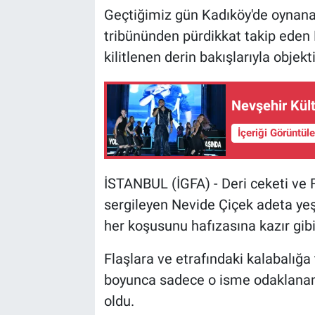
Geçtiğimiz gün Kadıköy'de oynan
tribününden pürdikkat takip eden 
kilitlenen derin bakışlarıyla objekt
Nevşehir Kül
İçeriği Görüntül
İSTANBUL (İGFA) - Deri ceketi ve F
sergileyen Nevide Çiçek adeta yeş
her koşusunu hafızasına kazır gibi 
Flaşlara ve etrafındaki kalabalığ
boyunca sadece o isme odaklanan 
oldu.