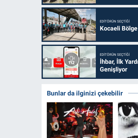
EDITÖRÜN SEÇTIĞI
Kocaeli Bölge
EDITÖRÜN SEÇTIĞI
İhbar, İlk Yar
Genişliyor
Bunlar da ilginizi çekebilir