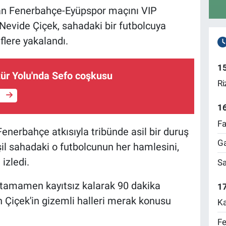
an Fenerbahçe-Eyüpspor maçını VIP
Nevide Çiçek, sahadaki bir futbolcuya
iflere yakalandı.
1
tür Yolu'nda Sefo coşkusu
Ri
e
1
Fa
enerbahçe atkısıyla tribünde asil bir duruş
Ga
il sahadaki o futbolcunun her hamlesini,
izledi.
Sa
a tamamen kayıtsız kalarak 90 dakika
17
Çiçek'in gizemli halleri merak konusu
Ka
Fe