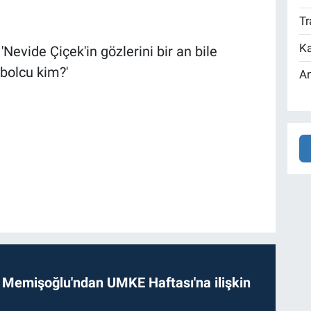
Tr
Ka
Nevide Çiçek'in gözlerini bir an bile
tbolcu kim?'
An
 Memişoğlu'ndan UMKE Haftası'na ilişkin