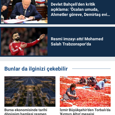
Devlet Bahçeli'den kritik
açıklama: 'Öcalan umuda,
Ahmetler göreve, Demirtaş evine
dönmelidir'
Resmi imzayı attı! Mohamed
Salah Trabzonspor'da
Bunlar da ilginizi çekebilir
Bursa ekonomisinde tarihi
İzmir Büyükşehir'den Torbalı'da
dönüşüm hamlesi resmen
'Kırmızı Altın' mesaisi