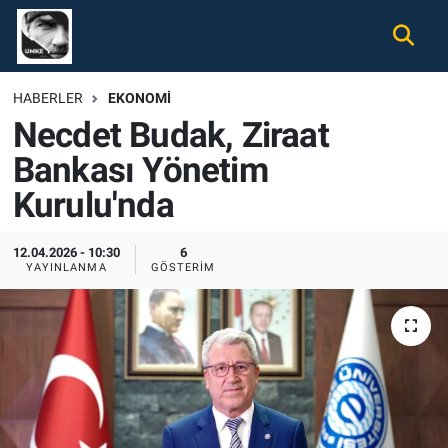
Gündem
Nöbetçi Eczaneler
HABERLER
EKONOMI
Necdet Budak, Ziraat
Ekonomi
Hava Durumu
Bankası Yönetim
Spor
Namaz Vakitleri
Kurulu'nda
Magazin
Trafik Durumu
12.04.2026 - 10:30
6
YAYINLANMA
GÖSTERIM
Tüm Haberler
Süper Lig Puan Durumu ve Fikstür
İletişim
Tüm Manşetler
Künye
Son Dakika Haberleri
Haber Arşivi