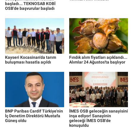
başladı... TEKNOSAB KOBİ
OSB'de başvurular başladı
Kayseri Kocasinan'da tarım
Fındık alım fiyatları açıklandı...
buluşması hasatla açıldı
Alımlar 24 Ağustos'ta başlıyor
BNP Paribas Cardif Türkiye'nin
İMES OSB geleceğin sanayisini
İç Denetim Direktörü Mustafa
inşa ediyor! Sanayinin
Güneş oldu
geleceği İMES OSB'de
konuşuldu