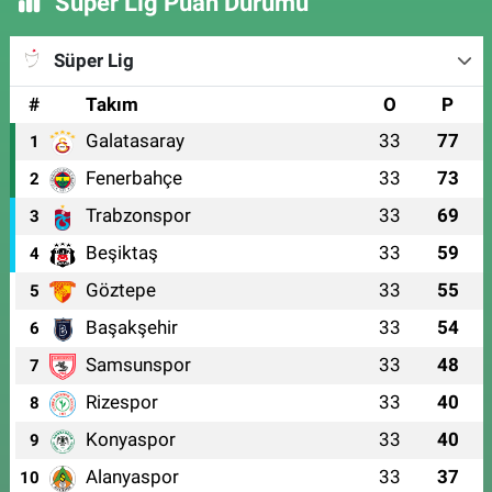
Süper Lig Puan Durumu
Süper Lig
#
Takım
O
P
Galatasaray
33
77
1
Fenerbahçe
33
73
2
Trabzonspor
33
69
3
Beşiktaş
33
59
4
Göztepe
33
55
5
Başakşehir
33
54
6
Samsunspor
33
48
7
Rizespor
33
40
8
Konyaspor
33
40
9
Alanyaspor
33
37
10