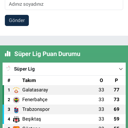
Gönder
Süper Lig Puan Durumu
Süper Lig
#
Takım
O
P
Galatasaray
33
77
1
Fenerbahçe
33
73
2
Trabzonspor
33
69
3
Beşiktaş
33
59
4