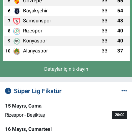
Göztepe
33
55
5
Başakşehir
33
54
6
Samsunspor
33
48
7
Rizespor
33
40
8
Konyaspor
33
40
9
Alanyaspor
33
37
10
Detaylar için tıklayın
Süper Lig Fikstür
15 Mayıs, Cuma
Rizespor - Beşiktaş
20:00
16 Mayıs, Cumartesi