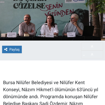
A
-
Paylaş
A
+
Bursa Nilüfer Belediyesi ve Nilüfer Kent
Konseyi, Nâzım Hikmet'i ölümünün 63'üncü yıl
dönümünde andı. Programda konuşan Nilüfer
Belediye Başkanı Şadi Özdemir, Nâzım