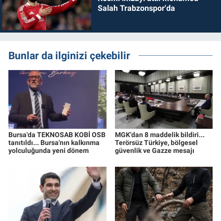
Salah Trabzonspor'da
Bunlar da ilginizi çekebilir
Bursa'da TEKNOSAB KOBİ OSB
MGK'dan 8 maddelik bildiri...
tanıtıldı... Bursa'nın kalkınma
Terörsüz Türkiye, bölgesel
yolculuğunda yeni dönem
güvenlik ve Gazze mesajı