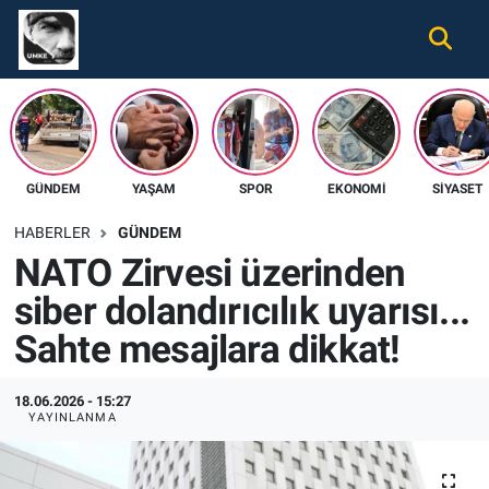
Gündem
Nöbetçi Eczaneler
Ekonomi
Hava Durumu
GÜNDEM
YAŞAM
SPOR
EKONOMI
SIYASET
Spor
Namaz Vakitleri
HABERLER
GÜNDEM
Magazin
Trafik Durumu
NATO Zirvesi üzerinden
siber dolandırıcılık uyarısı...
Tüm Haberler
Süper Lig Puan Durumu ve Fikstür
Sahte mesajlara dikkat!
İletişim
Tüm Manşetler
18.06.2026 - 15:27
Künye
Son Dakika Haberleri
YAYINLANMA
Haber Arşivi