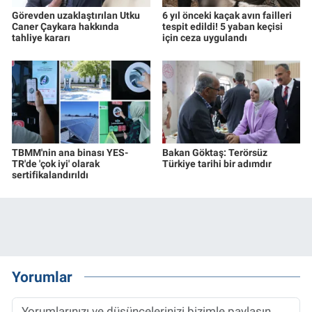
Görevden uzaklaştırılan Utku
6 yıl önceki kaçak avın failleri
Caner Çaykara hakkında
tespit edildi! 5 yaban keçisi
tahliye kararı
için ceza uygulandı
TBMM'nin ana binası YES-
Bakan Göktaş: Terörsüz
TR'de 'çok iyi' olarak
Türkiye tarihi bir adımdır
sertifikalandırıldı
Yorumlar