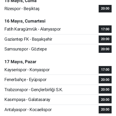
15 Mayıs, Cuma
Rizespor - Beşiktaş
20:00
16 Mayıs, Cumartesi
Fatih Karagümrük - Alanyaspor
17:00
Gaziantep FK - Başakşehir
20:00
Samsunspor - Göztepe
20:00
17 Mayıs, Pazar
Kayserispor - Konyaspor
17:00
Fenerbahçe - Eyüpspor
20:00
Trabzonspor - Gençlerbirliği S.K.
20:00
Kasımpaşa - Galatasaray
20:00
Antalyaspor - Kocaelispor
20:00