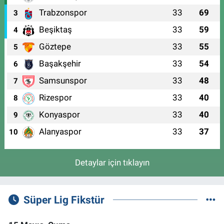
Trabzonspor
33
69
3
Beşiktaş
33
59
4
Göztepe
33
55
5
Başakşehir
33
54
6
Samsunspor
33
48
7
Rizespor
33
40
8
Konyaspor
33
40
9
Alanyaspor
33
37
10
Detaylar için tıklayın
Süper Lig Fikstür