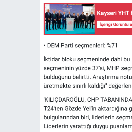
Kayseri YHT h
İçeriği Görüntül
• DEM Parti seçmenleri: %71
İktidar bloku seçmeninde dahi bu 
seçmeninin yüzde 37’si, MHP seçme
bulduğunu belirtti. Araştırma notun
üretmekte sınırlı kaldığı" değerlen
'KILIÇDAROĞLU, CHP TABANIND
T24'ten Gözde Yel'in aktardığına 
bulgularından biri, liderlerin seçm
Liderlerin yarattığı duygu puanlam