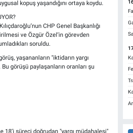
1
duygusal kopuş yaşandığını ortaya koydu.
Fa
UYOR?
Ga
 Kılıçdaroğlu’nun CHP Genel Başkanlığı
Sa
rilmesi ve Özgür Özel’in görevden
umladıkları soruldu.
17
rüş, yaşananların "iktidarın yargı
Ka
 Bu görüşü paylaşanların oranları şu
Fe
Tr
Ka
An
e 18’i süreci doğrudan "yargı müdahalesi"