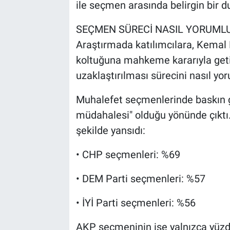
ile seçmen arasında belirgin bir 
SEÇMEN SÜRECİ NASIL YORUML
Araştırmada katılımcılara, Kemal
koltuğuna mahkeme kararıyla geti
uzaklaştırılması sürecini nasıl yor
Muhalefet seçmenlerinde baskın gö
müdahalesi" olduğu yönünde çıktı.
şekilde yansıdı:
• CHP seçmenleri: %69
• DEM Parti seçmenleri: %57
• İYİ Parti seçmenleri: %56
AKP seçmeninin ise yalnızca yüzd