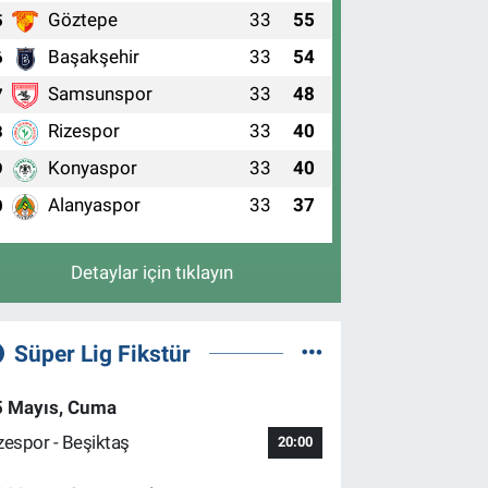
Göztepe
33
55
5
Başakşehir
33
54
6
Samsunspor
33
48
7
Rizespor
33
40
8
Konyaspor
33
40
9
Alanyaspor
33
37
0
Detaylar için tıklayın
Süper Lig Fikstür
5 Mayıs, Cuma
zespor - Beşiktaş
20:00