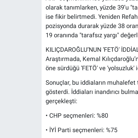
olarak tanımlarken, yüzde 39’u "t
ise fikir belirtmedi. Yeniden Refah
pozisyonda durarak yüzde 38 oran
19 oranında "tarafsız yargı" değe
KILIÇDAROĞLU’NUN 'FETÖ' İDDİA
Araştırmada, Kemal Kılıçdaroğlu’
öne sürdüğü 'FETÖ' ve 'yolsuzluk' 
Sonuçlar, bu iddiaların muhalefet 
gösterdi. İddiaları inandırıcı bulm
gerçekleşti:
• CHP seçmenleri: %80
• İYİ Parti seçmenleri: %75