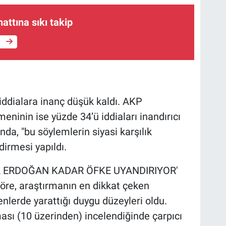
attına sıkı takip
e
iddialara inanç düşük kaldı. AKP
ninin ise yüzde 34’ü iddiaları inandırıcı
da, "bu söylemlerin siyasi karşılık
dirmesi yapıldı.
A ERDOĞAN KADAR ÖFKE UYANDIRIYOR'
göre, araştırmanın en dikkat çeken
enlerde yarattığı duygu düzeyleri oldu.
ası (10 üzerinden) incelendiğinde çarpıcı