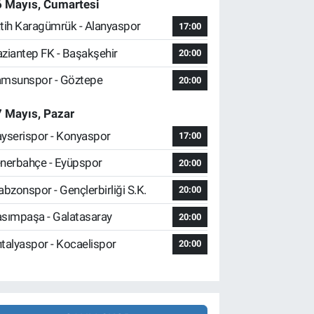
6 Mayıs, Cumartesi
tih Karagümrük - Alanyaspor
17:00
ziantep FK - Başakşehir
20:00
msunspor - Göztepe
20:00
 Mayıs, Pazar
yserispor - Konyaspor
17:00
nerbahçe - Eyüpspor
20:00
abzonspor - Gençlerbirliği S.K.
20:00
sımpaşa - Galatasaray
20:00
talyaspor - Kocaelispor
20:00