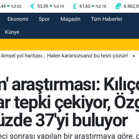
,44
53,39
61,60
6.862,0
%
0.02
%
0.19
%
0.18
Ekonomi
Spor
Magazin
Tüm Haberler
Künye
ol haritası... Halen kararsızsanız bu testi çözün!
11:14
n' araştırması: Kılı
 tepki çekiyor, Özg
yüzde 37'yi buluyor
ci sonrası yapılan bir araştırmaya göre, o