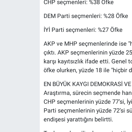
CHP seçmenleri: %38 Öfke
DEM Parti seçmenleri: %28 Öfke
İYİ Parti seçmenleri: %27 Öfke
AKP ve MHP seçmenlerinde ise "h
çıktı. AKP seçmenlerinin yüzde 2
karşı kayıtsızlık ifade etti. Genel
öfke olurken, yüzde 18 ile "hiçbir d
EN BÜYÜK KAYGI DEMOKRASİ VE
Araştırma, sürecin seçmende hangi 
CHP seçmenlerinin yüzde 77’si, İy
Parti seçmenlerinin yüzde 72’si 
endişesi yarattığını belirtti.