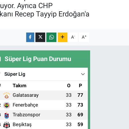
luyor. Ayrıca CHP
kanı Recep Tayyip Erdoğan'a
-
+
A
A
Süper Lig Puan Durumu
Süper Lig
#
Takım
O
P
Galatasaray
33
77
1
Fenerbahçe
33
73
2
Trabzonspor
33
69
3
Beşiktaş
33
59
4