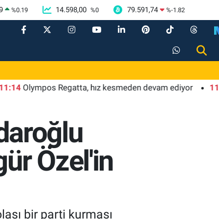
9
14.598,00
79.591,74
%
0.19
%
0
%
-1.82
Olympos Regatta, hız kesmeden devam ediyor
11:09
Nev
çdaroğlu
ür Özel'in
lası bir parti kurması