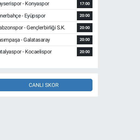
yserispor - Konyaspor
17:00
nerbahçe - Eyüpspor
20:00
abzonspor - Gençlerbirliği S.K.
20:00
sımpaşa - Galatasaray
20:00
talyaspor - Kocaelispor
20:00
CANLI SKOR