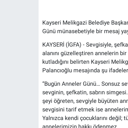
Kayseri Melikgazi Belediye Başkan
Günü münasebetiyle bir mesaj yay
KAYSERİ (İGFA) - Sevgisiyle, şefkat
alanını güzelleştiren annelerin bi
kutladığını belirten Kayseri Melik
Palancıoğlu mesajında şu ifadeler
“Bugün Anneler Günü… Sonsuz sevg
sevginin, şefkatin, sabrın simgesi
şeyi öğreten, sevgiyle büyüten an
sevgisini tarif etmek ise annelerim
Yalnızca kendi çocuklarını değil; 
annelerimizin hakkı ödenmez.