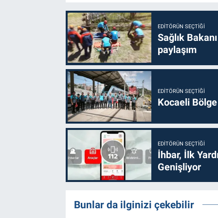
EDITÖRÜN SEÇTIĞI
Sağlık Bakanı
paylaşım
EDITÖRÜN SEÇTIĞI
Kocaeli Bölge
EDITÖRÜN SEÇTIĞI
İhbar, İlk Yar
Genişliyor
Bunlar da ilginizi çekebilir