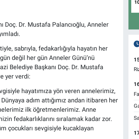
1
ı Doç. Dr. Mustafa Palancıoğlu, Anneler
ımladı.
iyle, sabrıyla, fedakarlığıyla hayatın her
r gün değil her gün Anneler Günü’nü
1
gazi Belediye Başkanı Doç. Dr. Mustafa
Ri
e yer verdi:
1
isiyle hayatımıza yön veren annelerimiz,
Fa
. Dünyaya adım attığımız andan itibaren her
Ga
nelerimiz ilk öğretmenlerimiz. Anne
Sa
izin fedakarlıklarını sıralamak kadar zor.
tüm çocukları sevgisiyle kucaklayan
17