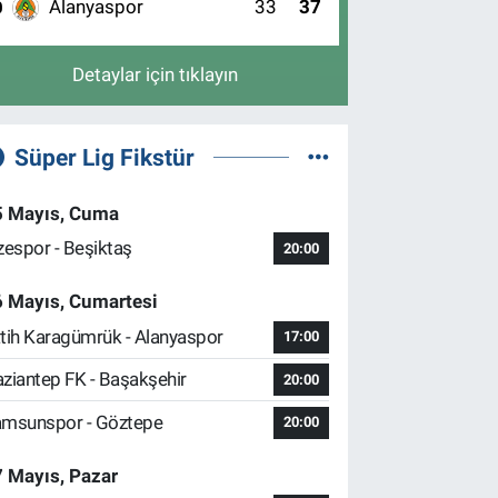
Alanyaspor
33
37
0
Detaylar için tıklayın
Süper Lig Fikstür
5 Mayıs, Cuma
zespor - Beşiktaş
20:00
6 Mayıs, Cumartesi
tih Karagümrük - Alanyaspor
17:00
ziantep FK - Başakşehir
20:00
msunspor - Göztepe
20:00
 Mayıs, Pazar