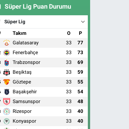
Süper Lig Puan Durumu
Süper Lig
#
Takım
O
P
Galatasaray
33
77
1
Fenerbahçe
33
73
2
Trabzonspor
33
69
3
Beşiktaş
33
59
4
Göztepe
33
55
5
Başakşehir
33
54
6
Samsunspor
33
48
7
Rizespor
33
40
8
Konyaspor
33
40
9