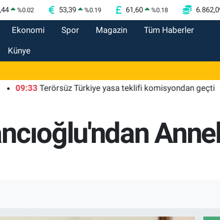
,44
53,39
61,60
6.862,0
%
0.02
%
0.19
%
0.18
Ekonomi
Spor
Magazin
Tüm Haberler
Künye
:33
Terörsüz Türkiye yasa teklifi komisyondan geçti
09:
ncıoğlu'ndan Anne