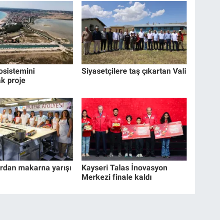
osistemini
Siyasetçilere taş çıkartan Vali
k proje
rdan makarna yarışı
Kayseri Talas İnovasyon
Merkezi finale kaldı