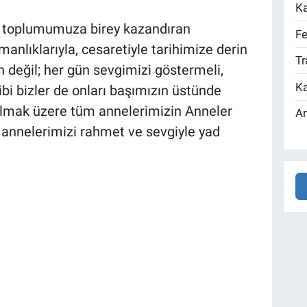
Ka
k toplumumuza birey kazandıran
Fe
anlıklarıyla, cesaretiyle tarihimize derin
Tr
n değil; her gün sevgimizi göstermeli,
Ka
gibi bizler de onları başımızın üstünde
 olmak üzere tüm annelerimizin Anneler
An
 annelerimizi rahmet ve sevgiyle yad