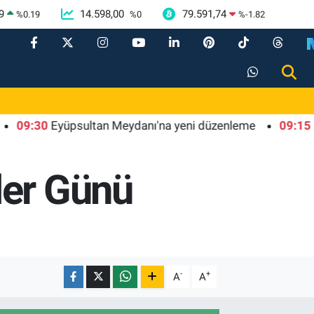
9
14.598,00
79.591,74
%
0.19
%
0
%
-1.82
30
Eyüpsultan Meydanı'na yeni düzenleme
09:15
Rize Ya
ler Günü
-
+
A
A