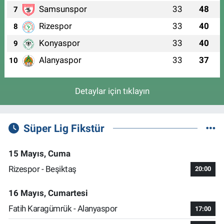
Samsunspor
33
48
7
Rizespor
33
40
8
Konyaspor
33
40
9
Alanyaspor
33
37
10
Detaylar için tıklayın
Süper Lig Fikstür
15 Mayıs, Cuma
Rizespor - Beşiktaş
20:00
16 Mayıs, Cumartesi
Fatih Karagümrük - Alanyaspor
17:00