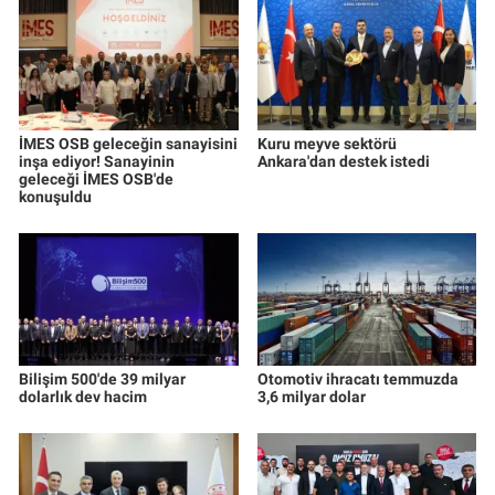
İMES OSB geleceğin sanayisini
Kuru meyve sektörü
inşa ediyor! Sanayinin
Ankara'dan destek istedi
geleceği İMES OSB'de
konuşuldu
Bilişim 500'de 39 milyar
Otomotiv ihracatı temmuzda
dolarlık dev hacim
3,6 milyar dolar