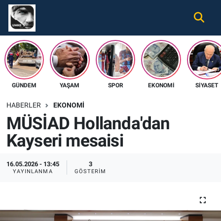
Gündem
Nöbetçi Eczaneler
Ekonomi
Hava Durumu
GÜNDEM
YAŞAM
SPOR
EKONOMI
SIYASET
Spor
Namaz Vakitleri
HABERLER
EKONOMI
Magazin
Trafik Durumu
MÜSİAD Hollanda'dan
Kayseri mesaisi
Tüm Haberler
Süper Lig Puan Durumu ve Fikstür
İletişim
Tüm Manşetler
16.05.2026 - 13:45
3
YAYINLANMA
GÖSTERIM
Künye
Son Dakika Haberleri
Haber Arşivi