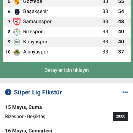
Göztepe
33
55
5
Başakşehir
33
54
6
Samsunspor
33
48
7
Rizespor
33
40
8
Konyaspor
33
40
9
Alanyaspor
33
37
10
Detaylar için tıklayın
Süper Lig Fikstür
15 Mayıs, Cuma
Rizespor - Beşiktaş
20:00
16 Mayıs, Cumartesi