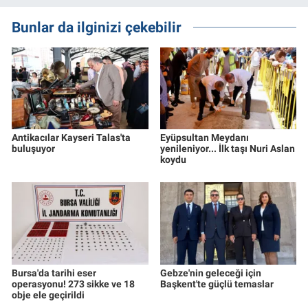
Bunlar da ilginizi çekebilir
Antikacılar Kayseri Talas'ta
Eyüpsultan Meydanı
buluşuyor
yenileniyor... İlk taşı Nuri Aslan
koydu
Bursa'da tarihi eser
Gebze'nin geleceği için
operasyonu! 273 sikke ve 18
Başkent'te güçlü temaslar
obje ele geçirildi