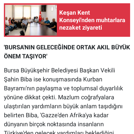
Keşan Kent
Konseyi'nden muhtarlara
nezaket ziyareti
'BURSA'NIN GELECEĞİNDE ORTAK AKIL BÜYÜK
ÖNEM TAŞIYOR'
Bursa Büyükşehir Belediyesi Başkan Vekili
Şahin Biba ise konuşmasında Kurban
Bayramı'nın paylaşma ve toplumsal duyarlılık
yönüne dikkat çekti. Mazlum coğrafyalara
ulaştırılan yardımların büyük anlam taşıdığını
belirten Biba, 'Gazze'den Afrika'ya kadar
dünyanın birçok noktasında insanların
Türkiye'den gelecek yardımları beklediğini