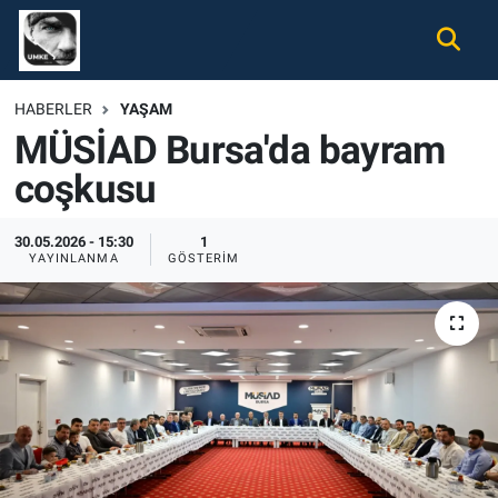
Gündem
Nöbetçi Eczaneler
HABERLER
YAŞAM
MÜSİAD Bursa'da bayram
Ekonomi
Hava Durumu
coşkusu
Spor
Namaz Vakitleri
30.05.2026 - 15:30
1
Magazin
Trafik Durumu
YAYINLANMA
GÖSTERIM
Tüm Haberler
Süper Lig Puan Durumu ve Fikstür
İletişim
Tüm Manşetler
Künye
Son Dakika Haberleri
Haber Arşivi