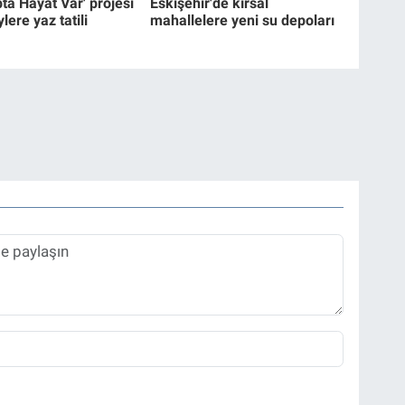
ta Hayat Var' projesi
Eskişehir'de kırsal
lere yaz tatili
mahallelere yeni su depoları