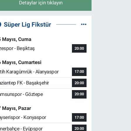
Detaylar için tıklayın
Süper Lig Fikstür
5 Mayıs, Cuma
zespor - Beşiktaş
20:00
6 Mayıs, Cumartesi
tih Karagümrük - Alanyaspor
17:00
ziantep FK - Başakşehir
20:00
msunspor - Göztepe
20:00
 Mayıs, Pazar
yserispor - Konyaspor
17:00
nerbahçe - Eyüpspor
20:00