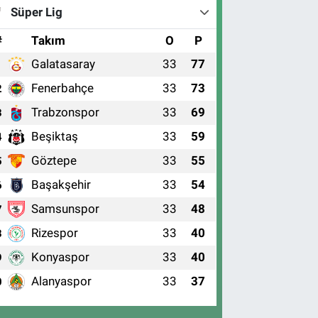
Süper Lig
#
Takım
O
P
Galatasaray
33
77
1
Fenerbahçe
33
73
2
Trabzonspor
33
69
3
Beşiktaş
33
59
4
Göztepe
33
55
5
Başakşehir
33
54
6
Samsunspor
33
48
7
Rizespor
33
40
8
Konyaspor
33
40
9
Alanyaspor
33
37
0