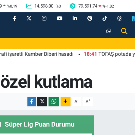
9
14.598,00
79.591,74
%
0.19
%
0
%
-1.82
retli Kamber Biberi hasadı
18:41
TOFAŞ potada yeni sezo
 özel kutlama
-
+
A
A
Süper Lig Puan Durumu