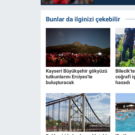
Bunlar da ilginizi çekebilir
Kayseri Büyükşehir gökyüzü
Bilecik't
tutkunlarını Erciyes'te
coğrafi i
buluşturacak
hasadı