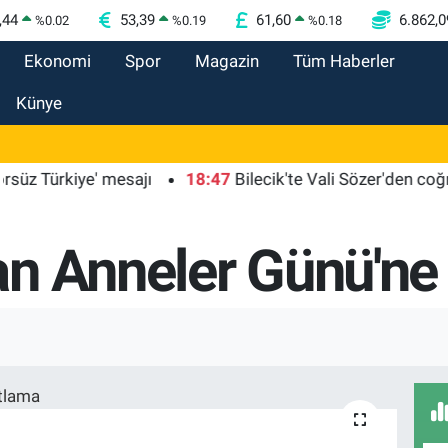
,44
53,39
61,60
6.862,0
%
0.02
%
0.19
%
0.18
Ekonomi
Spor
Magazin
Tüm Haberler
Künye
kiye' mesajı
18:47
Bilecik'te Vali Sözer'den coğrafi işa
n Anneler Günü'ne