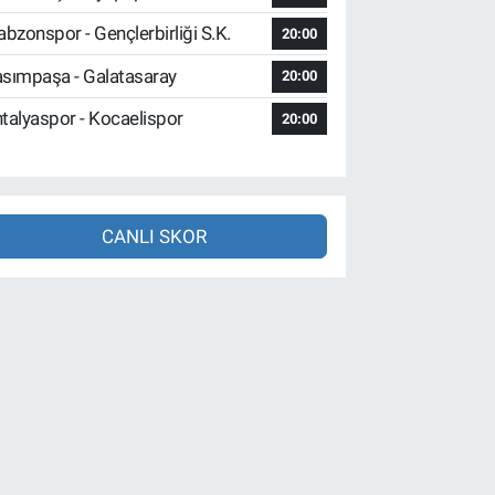
abzonspor - Gençlerbirliği S.K.
20:00
sımpaşa - Galatasaray
20:00
talyaspor - Kocaelispor
20:00
CANLI SKOR