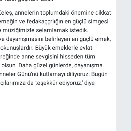
Keleş, annelerin toplumdaki önemine dikkat
emeğin ve fedakaççrlığın en güçlü simgesi
ve müziğimizle selamlamak istedik.
 ve dayanışmasını belirleyen en güçlü emek,
dokunuşlardır. Büyük emeklerle evlat
üreğinde anne sevgisini hisseden tüm
u olsun. Daha güzel günlerde, dayanışma
Anneler Günü'nü kutlamayı diliyoruz. Bugün
çılarımıza da teşekkür ediyoruz.' diye