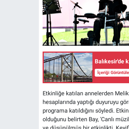
Balıkesir'de k
İçeriği Görüntül
Etkinliğe katılan annelerden Meli
hesaplarında yaptığı duyuruyu görm
programa katıldığını söyledi. Etkin
olduğunu belirten Bay, 'Canlı müz
ve düşünülmüş bir etkinlikti. Keyifl