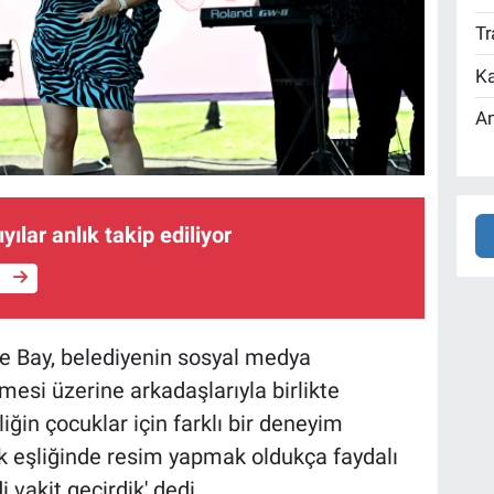
Tr
Ka
An
ıyılar anlık takip ediliyor
e
ke Bay, belediyenin sosyal medya
esi üzerine arkadaşlarıyla birlikte
liğin çocuklar için farklı bir deneyim
ik eşliğinde resim yapmak oldukça faydalı
i vakit geçirdik' dedi.