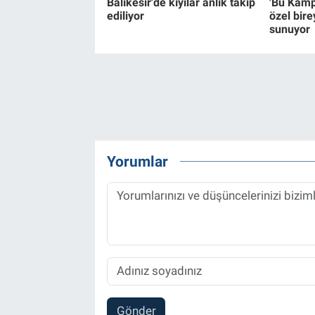
Balıkesir'de kıyılar anlık takip
'Bu Kamp
ediliyor
özel birey
sunuyor
Yorumlar
Gönder