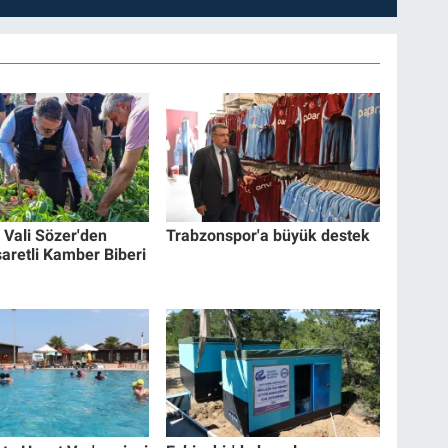
e Vali Sözer'den
Trabzonspor'a büyük destek
şaretli Kamber Biberi