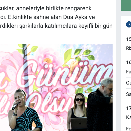
klar, anneleriyle birlikte rengarenk
adı. Etkinlikte sahne alan Dua Ayka ve
ikleri şarkılarla katılımcılara keyifli bir gün
1
Ri
1
Fa
Ga
Sa
17
Ka
Fe