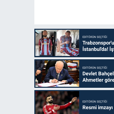
EDITÖRÜN SEÇTIĞI
Trabzonspor'u
İstanbul'da! İş
EDITÖRÜN SEÇTIĞI
Devlet Bahçel
Ahmetler göre
EDITÖRÜN SEÇTIĞI
Resmi imzayı