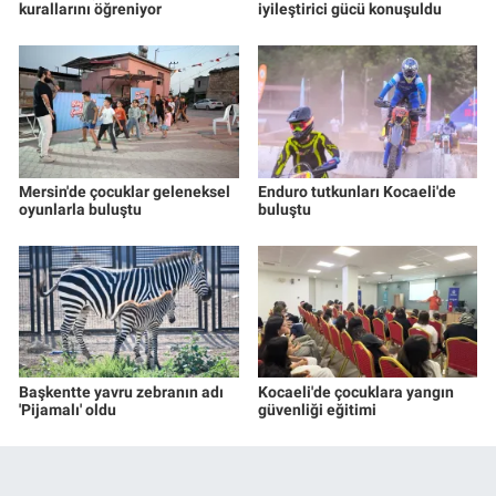
kurallarını öğreniyor
iyileştirici gücü konuşuldu
Mersin'de çocuklar geleneksel
Enduro tutkunları Kocaeli'de
oyunlarla buluştu
buluştu
Başkentte yavru zebranın adı
Kocaeli'de çocuklara yangın
'Pijamalı' oldu
güvenliği eğitimi