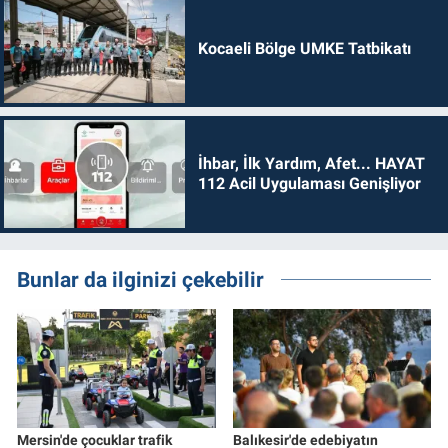
Kocaeli Bölge UMKE Tatbikatı
İhbar, İlk Yardım, Afet... HAYAT
112 Acil Uygulaması Genişliyor
Bunlar da ilginizi çekebilir
Mersin'de çocuklar trafik
Balıkesir'de edebiyatın