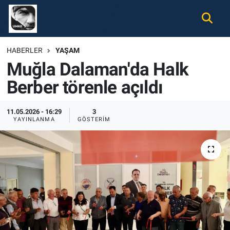
Gündem
Nöbetçi Eczaneler
HABERLER
YAŞAM
Muğla Dalaman'da Halk
Ekonomi
Hava Durumu
Berber törenle açıldı
Spor
Namaz Vakitleri
11.05.2026 - 16:29
3
Magazin
Trafik Durumu
YAYINLANMA
GÖSTERIM
Tüm Haberler
Süper Lig Puan Durumu ve Fikstür
İletişim
Tüm Manşetler
Künye
Son Dakika Haberleri
Haber Arşivi