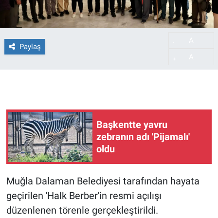
A
-
Paylaş
A
+
Başkentte yavru
zebranın adı 'Pijamalı'
oldu
Muğla Dalaman Belediyesi tarafından hayata
geçirilen 'Halk Berber'in resmi açılışı
düzenlenen törenle gerçekleştirildi.