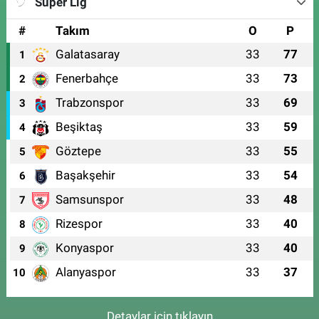
Süper Lig
#
Takım
O
P
Galatasaray
33
77
1
Fenerbahçe
33
73
2
Trabzonspor
33
69
3
Beşiktaş
33
59
4
Göztepe
33
55
5
Başakşehir
33
54
6
Samsunspor
33
48
7
Rizespor
33
40
8
Konyaspor
33
40
9
Alanyaspor
33
37
10
Detaylar için tıklayın