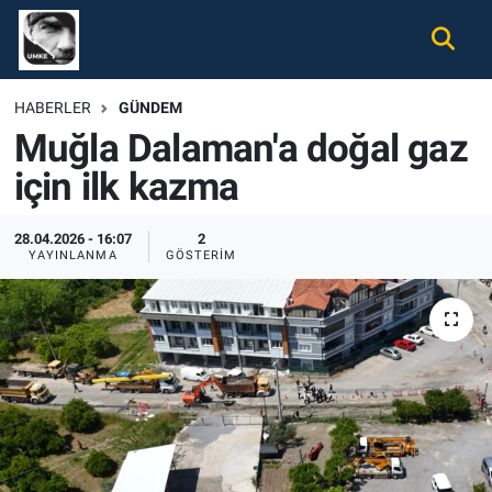
Gündem
Nöbetçi Eczaneler
HABERLER
GÜNDEM
Muğla Dalaman'a doğal gaz
Ekonomi
Hava Durumu
için ilk kazma
Spor
Namaz Vakitleri
28.04.2026 - 16:07
2
Magazin
Trafik Durumu
YAYINLANMA
GÖSTERIM
Tüm Haberler
Süper Lig Puan Durumu ve Fikstür
İletişim
Tüm Manşetler
Künye
Son Dakika Haberleri
Haber Arşivi