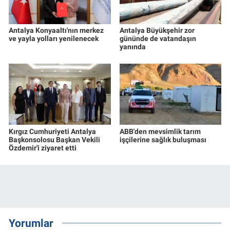
Antalya Konyaaltı'nın merkez
Antalya Büyükşehir zor
ve yayla yolları yenilenecek
gününde de vatandaşın
yanında
Kırgız Cumhuriyeti Antalya
ABB'den mevsimlik tarım
Başkonsolosu Başkan Vekili
işçilerine sağlık buluşması
Özdemir'i ziyaret etti
Yorumlar