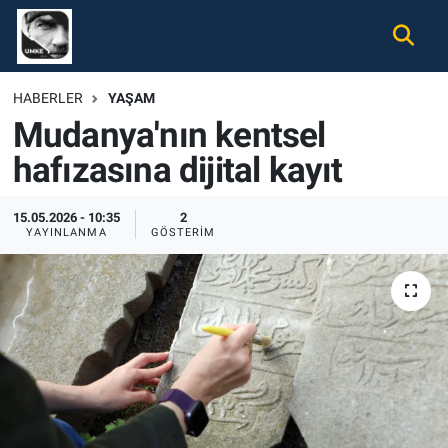
Gündem
Nöbetçi Eczaneler
HABERLER
YAŞAM
Mudanya'nın kentsel
Ekonomi
Hava Durumu
hafızasına dijital kayıt
Spor
Namaz Vakitleri
15.05.2026 - 10:35
2
Magazin
Trafik Durumu
YAYINLANMA
GÖSTERIM
Tüm Haberler
Süper Lig Puan Durumu ve Fikstür
İletişim
Tüm Manşetler
Künye
Son Dakika Haberleri
Haber Arşivi