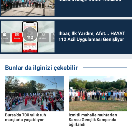
İhbar, İlk Yardım, Afet... HAYAT
112 Acil Uygulaması Genişliyor
Bunlar da ilginizi çekebilir
Bursa'da 700 yıllık ruh
İzmitli mahalle muhtarları
marşlarla yaşatılıyor
Sarısu Gençlik Kampı'nda
ağırlandı