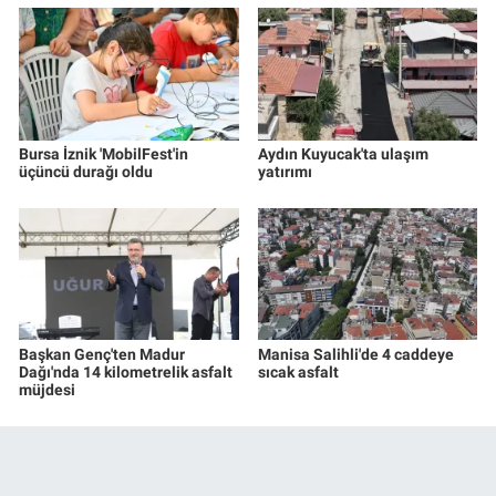
Bursa İznik 'MobilFest'in
Aydın Kuyucak'ta ulaşım
üçüncü durağı oldu
yatırımı
Başkan Genç'ten Madur
Manisa Salihli'de 4 caddeye
Dağı'nda 14 kilometrelik asfalt
sıcak asfalt
müjdesi