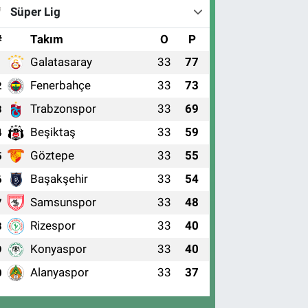
Süper Lig
#
Takım
O
P
Galatasaray
33
77
1
Fenerbahçe
33
73
2
Trabzonspor
33
69
3
Beşiktaş
33
59
4
Göztepe
33
55
5
Başakşehir
33
54
6
Samsunspor
33
48
7
Rizespor
33
40
8
Konyaspor
33
40
9
Alanyaspor
33
37
0