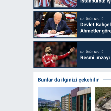
İstanbul'da! İş
EDITÖRÜN SEÇTIĞI
Devlet Bahçel
Ahmetler göre
EDITÖRÜN SEÇTIĞI
Resmi imzayı
Bunlar da ilginizi çekebilir