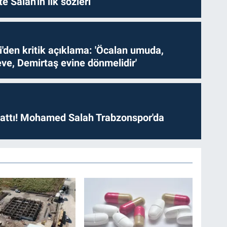
te Salah'ın ilk sözleri
i'den kritik açıklama: 'Öcalan umuda,
ve, Demirtaş evine dönmelidir'
 attı! Mohamed Salah Trabzonspor'da