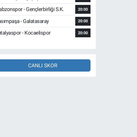
abzonspor - Gençlerbirliği S.K.
20:00
sımpaşa - Galatasaray
20:00
talyaspor - Kocaelispor
20:00
CANLI SKOR