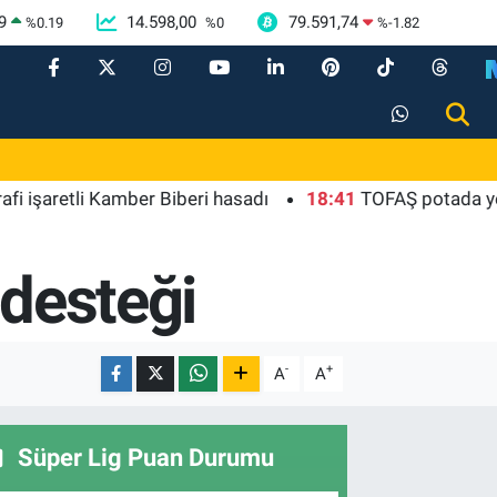
9
14.598,00
79.591,74
%
0.19
%
0
%
-1.82
retli Kamber Biberi hasadı
18:41
TOFAŞ potada yeni sez
 desteği
-
+
A
A
Süper Lig Puan Durumu