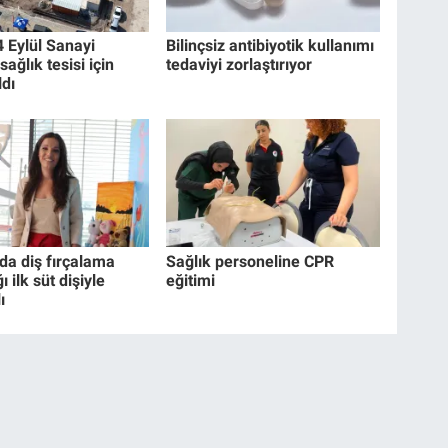
4 Eylül Sanayi
Bilinçsiz antibiyotik kullanımı
sağlık tesisi için
tedaviyi zorlaştırıyor
ldı
da diş fırçalama
Sağlık personeline CPR
ı ilk süt dişiyle
eğitimi
ı