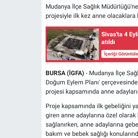
Mudanya İlçe Sağlık Müdürlüğü'ne 
projesiyle ilk kez anne olacaklara 
Sivas'ta 4 Eyl
atıldı
İçeriği Görüntül
BURSA (İGFA)
- Mudanya İlçe Sağl
Doğum Eylem Planı' çerçevesinde h
projesi kapsamında anne adayların
Proje kapsamında ilk gebeliğini y
giren anne adaylarına özel olarak b
sağlanırken, anne adaylarına gebe
bakım ve bebek sağlığı konularınd