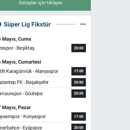
Detaylar için tıklayın
Süper Lig Fikstür
5 Mayıs, Cuma
zespor - Beşiktaş
20:00
6 Mayıs, Cumartesi
tih Karagümrük - Alanyaspor
17:00
ziantep FK - Başakşehir
20:00
msunspor - Göztepe
20:00
 Mayıs, Pazar
yserispor - Konyaspor
17:00
nerbahçe - Eyüpspor
20:00