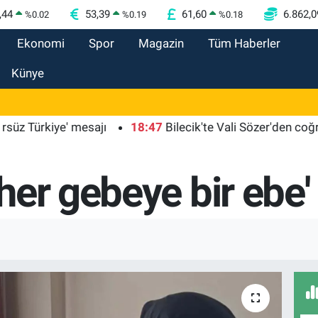
,44
53,39
61,60
6.862,0
%
0.02
%
0.19
%
0.18
Ekonomi
Spor
Magazin
Tüm Haberler
Künye
rkiye' mesajı
18:47
Bilecik'te Vali Sözer'den coğrafi işa
er gebeye bir ebe'