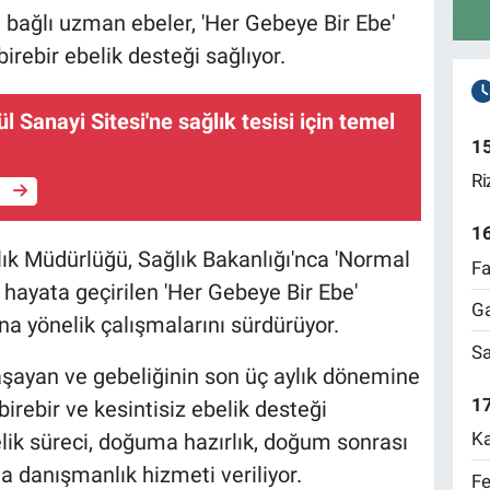
bağlı uzman ebeler, 'Her Gebeye Bir Ebe'
birebir ebelik desteği sağlıyor.
ül Sanayi Sitesi'ne sağlık tesisi için temel
1
Ri
e
1
ık Müdürlüğü, Sağlık Bakanlığı'nca 'Normal
Fa
ayata geçirilen 'Her Gebeye Bir Ebe'
Ga
a yönelik çalışmalarını sürdürüyor.
Sa
aşayan ve gebeliğinin son üç aylık dönemine
17
irebir ve kesintisiz ebelik desteği
Ka
lik süreci, doğuma hazırlık, doğum sonrası
a danışmanlık hizmeti veriliyor.
Fe