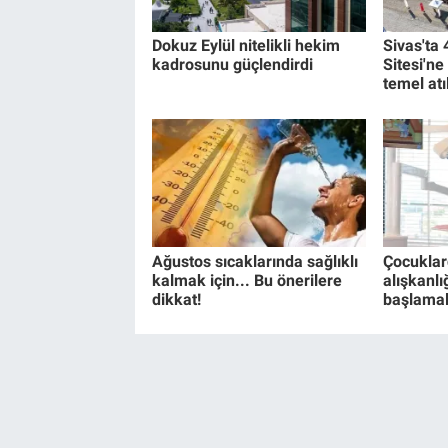
Dokuz Eylül nitelikli hekim
Sivas'ta 
kadrosunu güçlendirdi
Sitesi'ne 
temel atı
Ağustos sıcaklarında sağlıklı
Çocuklar
kalmak için... Bu önerilere
alışkanlığ
dikkat!
başlamal