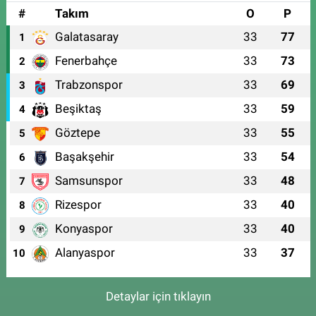
#
Takım
O
P
Galatasaray
33
77
1
Fenerbahçe
33
73
2
Trabzonspor
33
69
3
Beşiktaş
33
59
4
Göztepe
33
55
5
Başakşehir
33
54
6
Samsunspor
33
48
7
Rizespor
33
40
8
Konyaspor
33
40
9
Alanyaspor
33
37
10
Detaylar için tıklayın