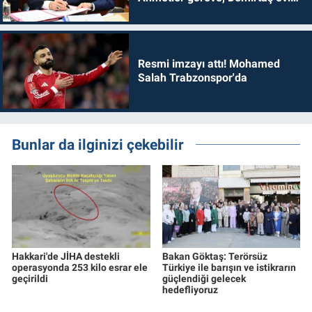
dönmelidir'
Resmi imzayı attı! Mohamed
Salah Trabzonspor'da
Bunlar da ilginizi çekebilir
Hakkari'de JİHA destekli
Bakan Göktaş: Terörsüz
operasyonda 253 kilo esrar ele
Türkiye ile barışın ve istikrarın
geçirildi
güçlendiği gelecek
hedefliyoruz