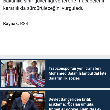
Bakanlık, sınır güvenliği ve terörle mücadelenin
kararlılıkla sürdürüleceğini vurguladı.
Kaynak:
RSS
Trabzonspor'un yeni transferi
Mohamed Salah İstanbul'da! İşte
Salah'ın ilk sözleri
Devlet Bahçeli'den kritik
açıklama: 'Öcalan umuda,
Ahmetler göreve, Demirtaş evine