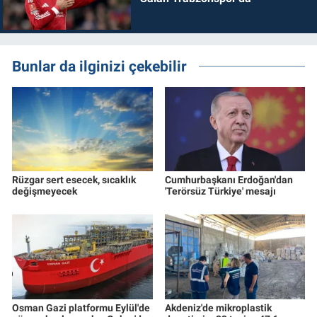
Bunlar da ilginizi çekebilir
Rüzgar sert esecek, sıcaklık
Cumhurbaşkanı Erdoğan'dan
değişmeyecek
'Terörsüz Türkiye' mesajı
Osman Gazi platformu Eylül'de
Akdeniz'de mikroplastik