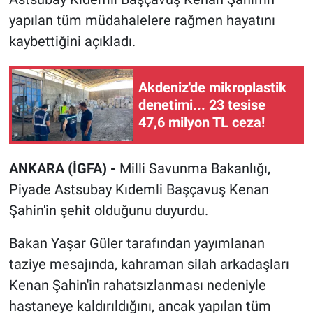
yapılan tüm müdahalelere rağmen hayatını
kaybettiğini açıkladı.
Akdeniz'de mikroplastik
denetimi... 23 tesise
47,6 milyon TL ceza!
ANKARA (İGFA) -
Milli Savunma Bakanlığı,
Piyade Astsubay Kıdemli Başçavuş Kenan
Şahin'in şehit olduğunu duyurdu.
Bakan Yaşar Güler tarafından yayımlanan
taziye mesajında, kahraman silah arkadaşları
Kenan Şahin'in rahatsızlanması nedeniyle
hastaneye kaldırıldığını, ancak yapılan tüm