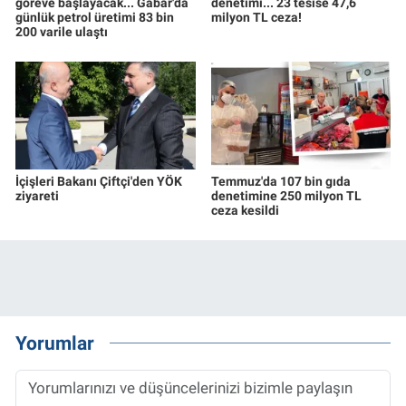
göreve başlayacak... Gabar'da
denetimi... 23 tesise 47,6
günlük petrol üretimi 83 bin
milyon TL ceza!
200 varile ulaştı
İçişleri Bakanı Çiftçi'den YÖK
Temmuz'da 107 bin gıda
ziyareti
denetimine 250 milyon TL
ceza kesildi
Yorumlar