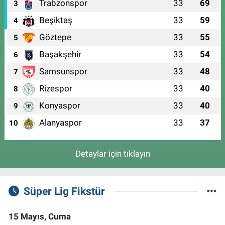
Trabzonspor
33
69
3
Beşiktaş
33
59
4
Göztepe
33
55
5
Başakşehir
33
54
6
Samsunspor
33
48
7
Rizespor
33
40
8
Konyaspor
33
40
9
Alanyaspor
33
37
10
Detaylar için tıklayın
Süper Lig Fikstür
15 Mayıs, Cuma