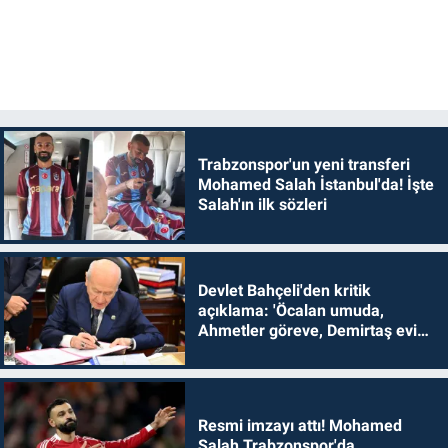
Trabzonspor'un yeni transferi
Mohamed Salah İstanbul'da! İşte
Salah'ın ilk sözleri
Devlet Bahçeli'den kritik
açıklama: 'Öcalan umuda,
Ahmetler göreve, Demirtaş evine
dönmelidir'
Resmi imzayı attı! Mohamed
Salah Trabzonspor'da