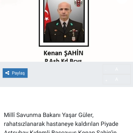
A
-
Paylaş
A
+
Millî Savunma Bakanı Yaşar Güler,
rahatsızlanarak hastaneye kaldırılan Piyade
Astsubay Kıdemli Başçavuş Kenan Şahin'in