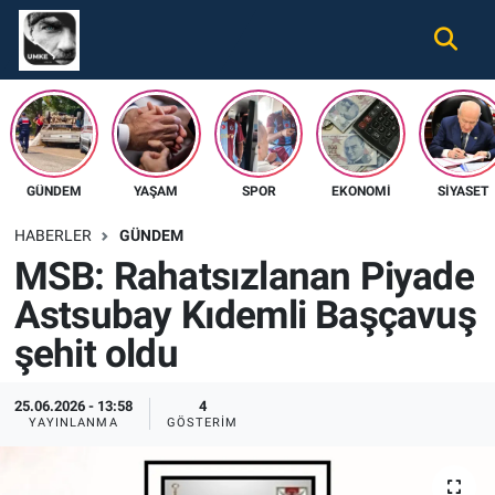
Gündem
Nöbetçi Eczaneler
Ekonomi
Hava Durumu
GÜNDEM
YAŞAM
SPOR
EKONOMI
SIYASET
Spor
Namaz Vakitleri
HABERLER
GÜNDEM
Magazin
Trafik Durumu
MSB: Rahatsızlanan Piyade
Astsubay Kıdemli Başçavuş
Tüm Haberler
Süper Lig Puan Durumu ve Fikstür
şehit oldu
İletişim
Tüm Manşetler
25.06.2026 - 13:58
4
Künye
Son Dakika Haberleri
YAYINLANMA
GÖSTERIM
Haber Arşivi