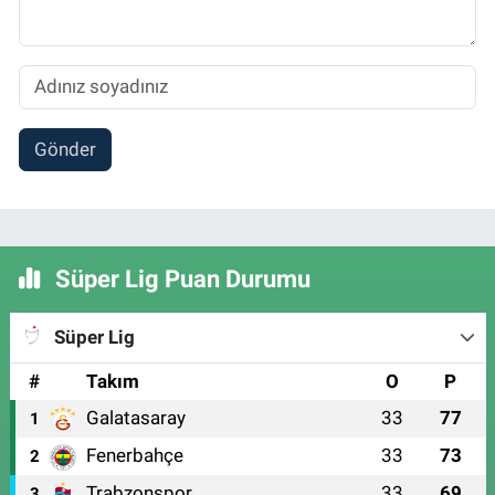
Gönder
Süper Lig Puan Durumu
Süper Lig
#
Takım
O
P
Galatasaray
33
77
1
Fenerbahçe
33
73
2
Trabzonspor
33
69
3