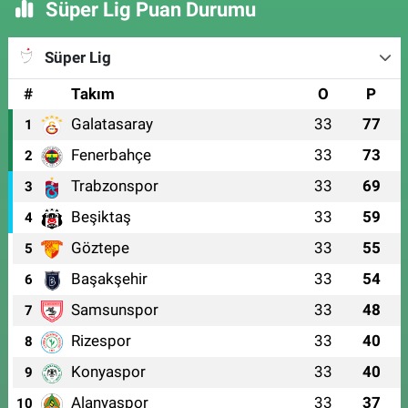
Süper Lig Puan Durumu
Süper Lig
#
Takım
O
P
Galatasaray
33
77
1
Fenerbahçe
33
73
2
Trabzonspor
33
69
3
Beşiktaş
33
59
4
Göztepe
33
55
5
Başakşehir
33
54
6
Samsunspor
33
48
7
Rizespor
33
40
8
Konyaspor
33
40
9
Alanyaspor
33
37
10