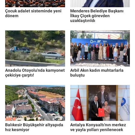
Çocuk adalet sisteminde yeni
Menderes Belediye Başkanı
dönem
İlkay Çiçek görevden
uzaklaştırıldı
Anadolu Otoyolu'nda kamyonet
Arbil Akın kadın muhtarlarla
çekiciye çarptı!
buluştu
Balıkesir Büyükşehir altyapıda
Antalya Konyaaltı'nın merkez
hız kesmiyor
ve yayla yolları yenilenecek