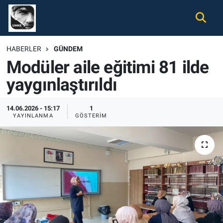
Gündem
Nöbetçi Eczaneler
HABERLER
GÜNDEM
Modüler aile eğitimi 81 ilde
Ekonomi
Hava Durumu
yaygınlaştırıldı
Spor
Namaz Vakitleri
14.06.2026 - 15:17
1
Magazin
Trafik Durumu
YAYINLANMA
GÖSTERIM
Tüm Haberler
Süper Lig Puan Durumu ve Fikstür
İletişim
Tüm Manşetler
Künye
Son Dakika Haberleri
Haber Arşivi