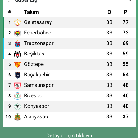
#
Takım
O
P
Galatasaray
33
77
1
Fenerbahçe
33
73
2
Trabzonspor
33
69
3
Beşiktaş
33
59
4
Göztepe
33
55
5
Başakşehir
33
54
6
Samsunspor
33
48
7
Rizespor
33
40
8
Konyaspor
33
40
9
Alanyaspor
33
37
10
Detaylar için tıklayın