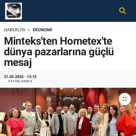
Gündem
Nöbetçi Eczaneler
HABERLER
EKONOMI
Minteks'ten Hometex'te
Ekonomi
Hava Durumu
dünya pazarlarına güçlü
Spor
Namaz Vakitleri
mesaj
Magazin
Trafik Durumu
21.05.2026 - 13:15
YAYINLANMA
Tüm Haberler
Süper Lig Puan Durumu ve Fikstür
İletişim
Tüm Manşetler
Künye
Son Dakika Haberleri
Haber Arşivi