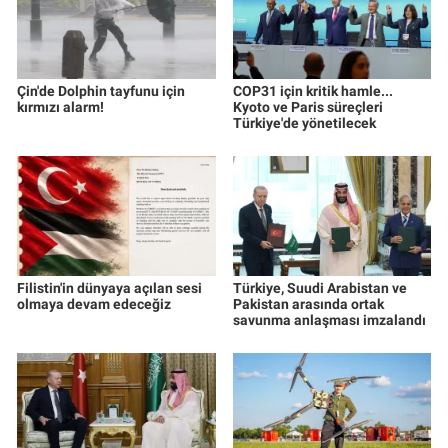
Çin'de Dolphin tayfunu için
COP31 için kritik hamle...
kırmızı alarm!
Kyoto ve Paris süreçleri
Türkiye'de yönetilecek
Filistin'in dünyaya açılan sesi
Türkiye, Suudi Arabistan ve
olmaya devam edeceğiz
Pakistan arasında ortak
savunma anlaşması imzalandı