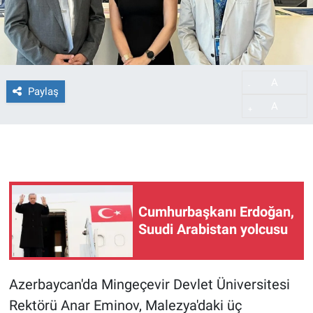
A
-
Paylaş
A
+
Cumhurbaşkanı Erdoğan,
Suudi Arabistan yolcusu
Azerbaycan'da Mingeçevir Devlet Üniversitesi
Rektörü Anar Eminov, Malezya'daki üç