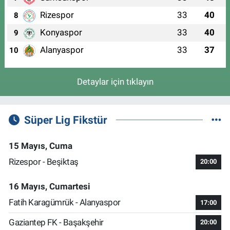
Rizespor
33
40
8
Konyaspor
33
40
9
Alanyaspor
33
37
10
Detaylar için tıklayın
Süper Lig Fikstür
15 Mayıs, Cuma
Rizespor - Beşiktaş
20:00
16 Mayıs, Cumartesi
Fatih Karagümrük - Alanyaspor
17:00
Gaziantep FK - Başakşehir
20:00