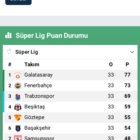
Süper Lig Puan Durumu
Süper Lig
#
Takım
O
P
Galatasaray
33
77
1
Fenerbahçe
33
73
2
Trabzonspor
33
69
3
Beşiktaş
33
59
4
Göztepe
33
55
5
Başakşehir
33
54
6
Samsunspor
33
48
7