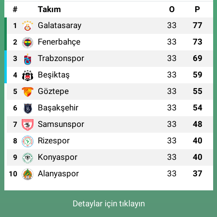
#
Takım
O
P
Galatasaray
33
77
1
Fenerbahçe
33
73
2
Trabzonspor
33
69
3
Beşiktaş
33
59
4
Göztepe
33
55
5
Başakşehir
33
54
6
Samsunspor
33
48
7
Rizespor
33
40
8
Konyaspor
33
40
9
Alanyaspor
33
37
10
Detaylar için tıklayın