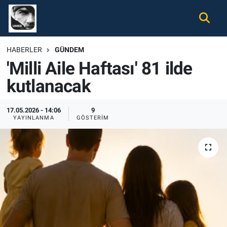
Gündem
Nöbetçi Eczaneler
HABERLER
GÜNDEM
'Milli Aile Haftası' 81 ilde
Ekonomi
Hava Durumu
kutlanacak
Spor
Namaz Vakitleri
17.05.2026 - 14:06
9
Magazin
Trafik Durumu
YAYINLANMA
GÖSTERIM
Tüm Haberler
Süper Lig Puan Durumu ve Fikstür
İletişim
Tüm Manşetler
Künye
Son Dakika Haberleri
Haber Arşivi