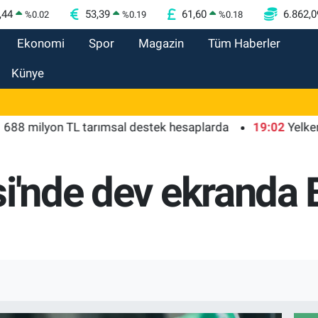
,44
53,39
61,60
6.862,0
%
0.02
%
0.19
%
0.18
Ekonomi
Spor
Magazin
Tüm Haberler
Künye
lyon TL tarımsal destek hesaplarda
19:02
Yelkencilerin
si'nde dev ekranda