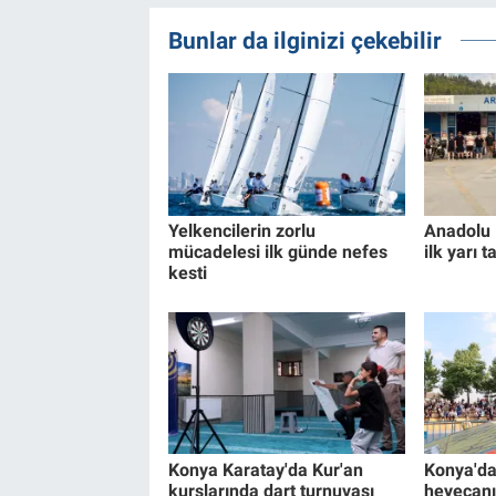
Bunlar da ilginizi çekebilir
Yelkencilerin zorlu
Anadolu D
mücadelesi ilk günde nefes
ilk yarı
kesti
Konya Karatay'da Kur'an
Konya'da 
kurslarında dart turnuvası
heyecanı