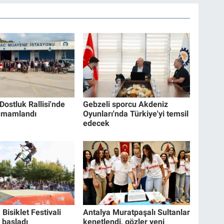
ostluk Rallisi'nde
Gebzeli sporcu Akdeniz
 tamamlandı
Oyunları'nda Türkiye'yi temsil
edecek
Bisiklet Festivali
Antalya Muratpaşalı Sultanlar
 başladı
kenetlendi, gözler yeni