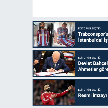
EDITÖRÜN SEÇTIĞI
Trabzonspor'u
İstanbul'da! İş
EDITÖRÜN SEÇTIĞI
Devlet Bahçel
Ahmetler göre
EDITÖRÜN SEÇTIĞI
Resmi imzayı