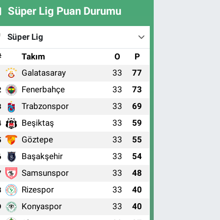
Süper Lig Puan Durumu
Süper Lig
#
Takım
O
P
Galatasaray
33
77
1
Fenerbahçe
33
73
2
Trabzonspor
33
69
3
Beşiktaş
33
59
4
Göztepe
33
55
5
Başakşehir
33
54
6
Samsunspor
33
48
7
Rizespor
33
40
8
Konyaspor
33
40
9