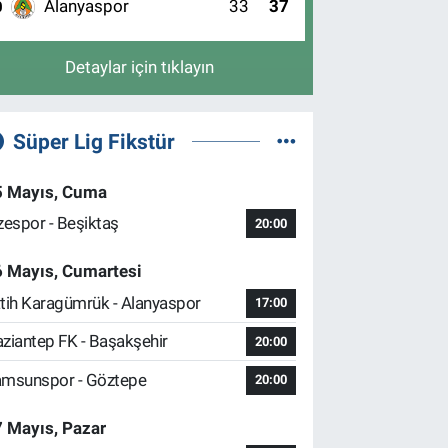
Alanyaspor
33
37
0
Detaylar için tıklayın
Süper Lig Fikstür
5 Mayıs, Cuma
zespor - Beşiktaş
20:00
6 Mayıs, Cumartesi
tih Karagümrük - Alanyaspor
17:00
ziantep FK - Başakşehir
20:00
msunspor - Göztepe
20:00
 Mayıs, Pazar