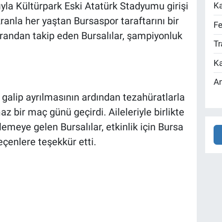
ıyla Kültürpark Eski Atatürk Stadyumu girişi
Ka
anla her yaştan Bursaspor taraftarını bir
Fe
krandan takip eden Bursalılar, şampiyonluk
Tr
Ka
An
galip ayrılmasının ardından tezahüratlarla
az bir maç günü geçirdi. Aileleriyle birlikte
emeye gelen Bursalılar, etkinlik için Bursa
çenlere teşekkür etti.