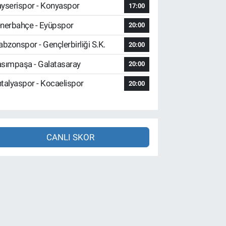
yserispor - Konyaspor
17:00
nerbahçe - Eyüpspor
20:00
abzonspor - Gençlerbirliği S.K.
20:00
sımpaşa - Galatasaray
20:00
talyaspor - Kocaelispor
20:00
CANLI SKOR