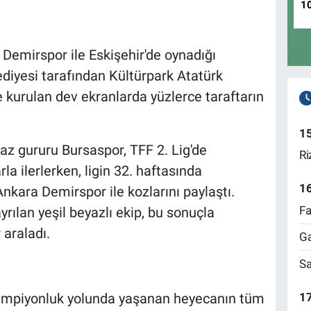
1
 Demirspor ile Eskişehir'de oynadığı
diyesi tarafından Kültürpark Atatürk
 kurulan dev ekranlarda yüzlerce taraftarın
1
yaz gururu Bursaspor, TFF 2. Lig'de
Ri
 ilerlerken, ligin 32. haftasında
1
nkara Demirspor ile kozlarını paylaştı.
Fa
yrılan yeşil beyazlı ekip, bu sonuçla
 araladı.
Ga
Sa
17
şampiyonluk yolunda yaşanan heyecanın tüm