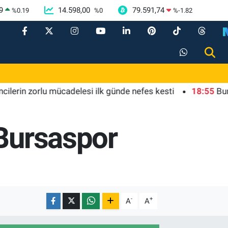
9
14.598,00
79.591,74
%
0.19
%
0
%
-1.82
 zorlu mücadelesi ilk günde nefes kesti
18:55
Bursa'da t
 Bursaspor
-
+
A
A