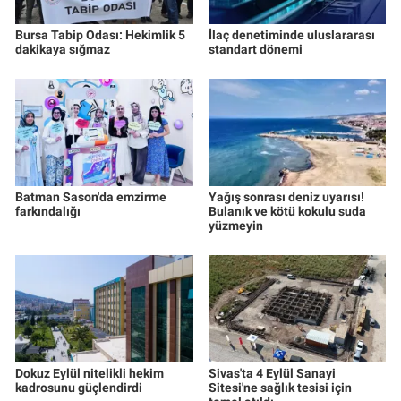
Bursa Tabip Odası: Hekimlik 5
İlaç denetiminde uluslararası
dakikaya sığmaz
standart dönemi
Batman Sason'da emzirme
Yağış sonrası deniz uyarısı!
farkındalığı
Bulanık ve kötü kokulu suda
yüzmeyin
Dokuz Eylül nitelikli hekim
Sivas'ta 4 Eylül Sanayi
kadrosunu güçlendirdi
Sitesi'ne sağlık tesisi için