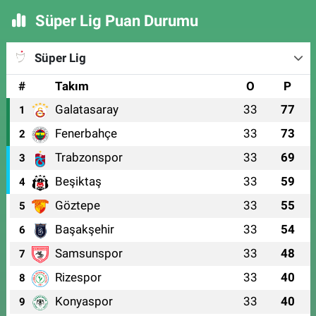
Süper Lig Puan Durumu
Süper Lig
#
Takım
O
P
Galatasaray
33
77
1
Fenerbahçe
33
73
2
Trabzonspor
33
69
3
Beşiktaş
33
59
4
Göztepe
33
55
5
Başakşehir
33
54
6
Samsunspor
33
48
7
Rizespor
33
40
8
Konyaspor
33
40
9