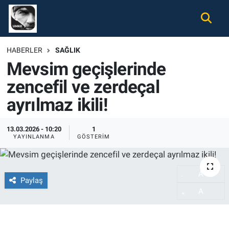
Gündem
Nöbetçi Eczaneler
HABERLER
SAĞLIK
Mevsim geçişlerinde
Ekonomi
Hava Durumu
zencefil ve zerdeçal
Spor
Namaz Vakitleri
ayrılmaz ikili!
Magazin
Trafik Durumu
13.03.2026 - 10:20
1
YAYINLANMA
GÖSTERIM
Tüm Haberler
Süper Lig Puan Durumu ve Fikstür
İletişim
Tüm Manşetler
A
-
Paylaş
A
Künye
Son Dakika Haberleri
+
Haber Arşivi