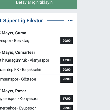
Detaylar için tıklayın
Süper Lig Fikstür
5 Mayıs, Cuma
zespor - Beşiktaş
20:00
6 Mayıs, Cumartesi
tih Karagümrük - Alanyaspor
17:00
ziantep FK - Başakşehir
20:00
msunspor - Göztepe
20:00
 Mayıs, Pazar
yserispor - Konyaspor
17:00
nerbahçe - Eyüpspor
20:00