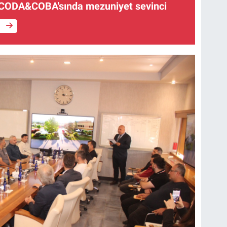
 CODA&COBA'sında mezuniyet sevinci
e