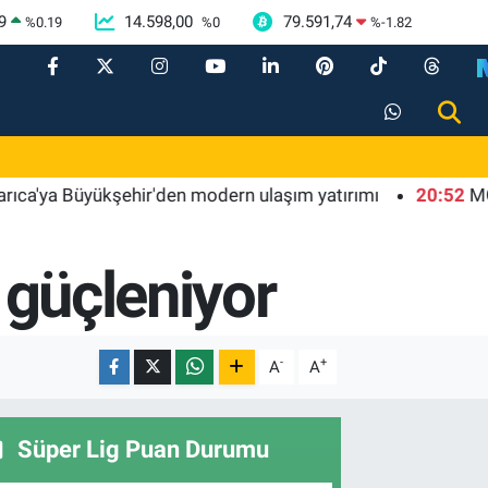
9
14.598,00
79.591,74
%
0.19
%
0
%
-1.82
Büyükşehir'den modern ulaşım yatırımı
20:52
MGK'dan 8 m
 güçleniyor
-
+
A
A
Süper Lig Puan Durumu