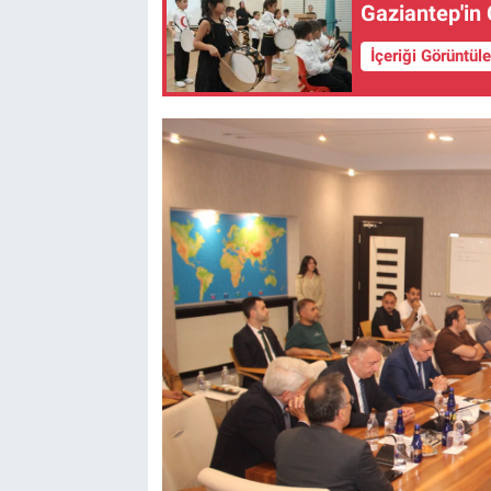
Gaziantep'in
İçeriği Görüntül