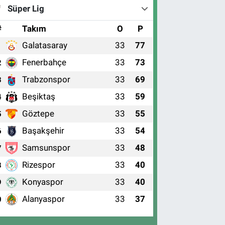
Süper Lig
#
Takım
O
P
Galatasaray
33
77
1
Fenerbahçe
33
73
2
Trabzonspor
33
69
3
Beşiktaş
33
59
4
Göztepe
33
55
5
Başakşehir
33
54
6
Samsunspor
33
48
7
Rizespor
33
40
8
Konyaspor
33
40
9
Alanyaspor
33
37
0