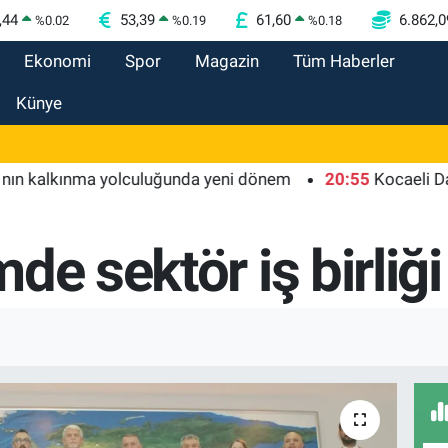
,44
53,39
61,60
6.862,0
%
0.02
%
0.19
%
0.18
Ekonomi
Spor
Magazin
Tüm Haberler
Künye
kınma yolculuğunda yeni dönem
20:55
Kocaeli Darıca'ya 
de sektör iş birliği