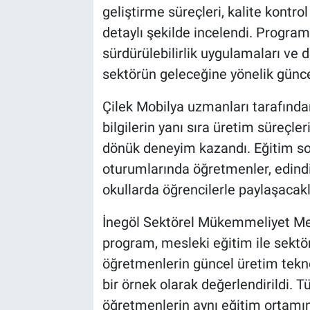
geliştirme süreçleri, kalite kontro
detaylı şekilde incelendi. Program
sürdürülebilirlik uygulamaları ve 
sektörün geleceğine yönelik güncel
Çilek Mobilya uzmanları tarafından
bilgilerin yanı sıra üretim süreçl
dönük deneyim kazandı. Eğitim s
oturumlarında öğretmenler, edindikl
okullarda öğrencilerle paylaşacaklar
İnegöl Sektörel Mükemmeliyet Me
program, mesleki eğitim ile sektör 
öğretmenlerin güncel üretim tekno
bir örnek olarak değerlendirildi. T
öğretmenlerin aynı eğitim ortamı