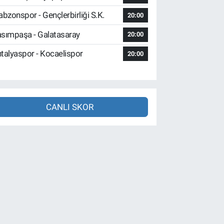
abzonspor - Gençlerbirliği S.K.
20:00
sımpaşa - Galatasaray
20:00
talyaspor - Kocaelispor
20:00
CANLI SKOR