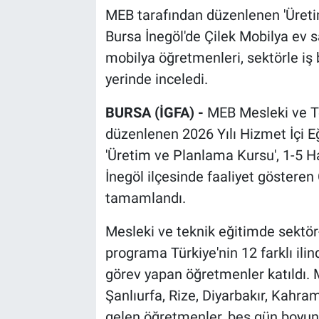
MEB tarafından düzenlenen 'Üreti
Bursa İnegöl'de Çilek Mobilya ev 
mobilya öğretmenleri, sektörle iş 
yerinde inceledi.
BURSA (İGFA) -
MEB Mesleki ve T
düzenlenen 2026 Yılı Hizmet İçi E
'Üretim ve Planlama Kursu', 1-5 Ha
İnegöl ilçesinde faaliyet gösteren
tamamlandı.
Mesleki ve teknik eğitimde sektör-
programa Türkiye'nin 12 farklı il
görev yapan öğretmenler katıldı. 
Şanlıurfa, Rize, Diyarbakır, Kah
gelen öğretmenler, beş gün boyun