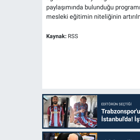
paylaşımında bulunduğu programın 
mesleki eğitimin niteliğinin artır
Kaynak:
RSS
EDITÖRÜN SEÇTIĞI
Trabzonspor'u
İstanbul'da! İş