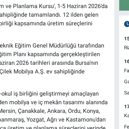
m ve Planlama Kursu', 1-5 Haziran 2026'da
sahipliğinde tamamlandı. 12 ilden gelen
birliği kapsamında üretim süreçlerini
1
eknik Eğitim Genel Müdürlüğü tarafından
Ri
ğitim Planı kapsamında gerçekleştirilen
1
ziran 2026 tarihleri arasında Bursa'nın
Fa
 Çilek Mobilya A.Ş. ev sahipliğinde
Ga
Sa
okul iş birliğini geliştirmeyi amaçlayan
inden mobilya ve iç mekân tasarımı alanında
17
Mersin, Çanakkale, Ankara, Ordu, Konya,
Ka
ramanmaraş, Yozgat, Ağrı ve Kastamonu'dan
Fe
ca üretim ve planlama süreçlerini yerinde