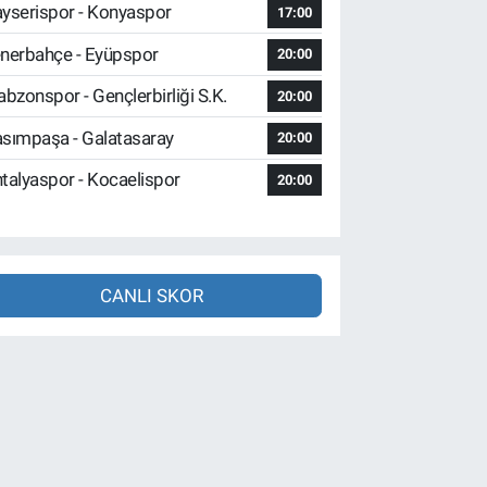
yserispor - Konyaspor
17:00
nerbahçe - Eyüpspor
20:00
abzonspor - Gençlerbirliği S.K.
20:00
sımpaşa - Galatasaray
20:00
talyaspor - Kocaelispor
20:00
CANLI SKOR