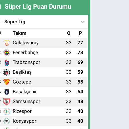
Süper Lig Puan Durumu
Süper Lig
#
Takım
O
P
Galatasaray
33
77
1
Fenerbahçe
33
73
2
Trabzonspor
33
69
3
Beşiktaş
33
59
4
Göztepe
33
55
5
Başakşehir
33
54
6
Samsunspor
33
48
7
Rizespor
33
40
8
Konyaspor
33
40
9