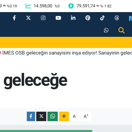
9
14.598,00
79.591,74
%
0.19
%
0
%
-1.82
SB geleceğin sanayisini inşa ediyor! Sanayinin geleceği İ
ı geleceğe
-
+
A
A