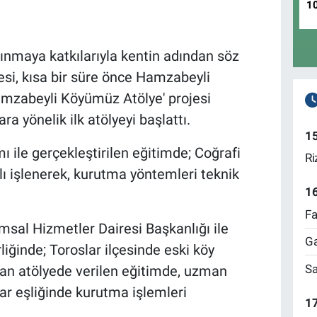
1
lkınmaya katkılarıyla kentin adından söz
esi, kısa bir süre önce Hamzabeyli
amzabeyli Köyümüz Atölye' projesi
a yönelik ilk atölyeyi başlattı.
1
mı ile gerçekleştirilen eğitimde; Coğrafi
Ri
lı işlenerek, kurutma yöntemleri teknik
1
Fa
msal Hizmetler Dairesi Başkanlığı ile
Ga
liğinde; Toroslar ilçesinde eski köy
Sa
an atölyede verilen eğitimde, uzman
r eşliğinde kurutma işlemleri
17