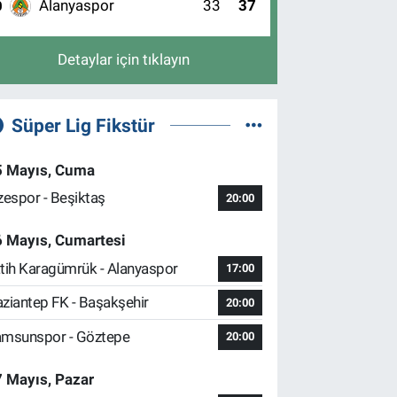
Alanyaspor
33
37
0
Detaylar için tıklayın
Süper Lig Fikstür
5 Mayıs, Cuma
zespor - Beşiktaş
20:00
6 Mayıs, Cumartesi
tih Karagümrük - Alanyaspor
17:00
ziantep FK - Başakşehir
20:00
msunspor - Göztepe
20:00
 Mayıs, Pazar