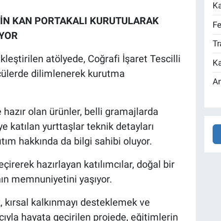
Ka
SİN KAN PORTAKALI KURUTULARAK
Fe
İYOR
Tr
eştirilen atölyede, Coğrafi İşaret Tescilli
Ka
çülerde dilimlenerek kurutma
An
hazır olan ürünler, belli gramajlarda
e katılan yurttaşlar teknik detayları
tım hakkında da bilgi sahibi oluyor.
çirerek hazırlayan katılımcılar, doğal bir
nın memnuniyetini yaşıyor.
k, kırsal kalkınmayı desteklemek ve
yla hayata geçirilen projede, eğitimlerin