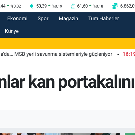
,44
53,39
61,60
6.862,0
%
0.02
%
0.19
%
0.18
Ekonomi
Spor
Magazin
Tüm Haberler
Künye
 MSB yerli savunma sistemleriyle güçleniyor
16:19
İMES O
nlar kan portakalın