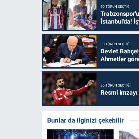
EDITÖRÜN SEÇTIĞI
Trabzonspor'u
İstanbul'da! İş
EDITÖRÜN SEÇTIĞI
Devlet Bahçel
Ahmetler göre
EDITÖRÜN SEÇTIĞI
Resmi imzayı
Bunlar da ilginizi çekebilir