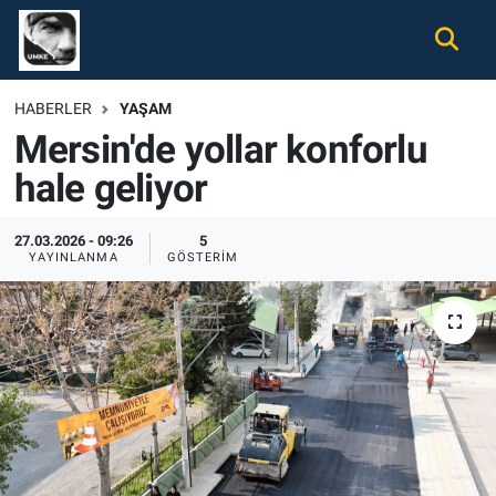
Gündem
Nöbetçi Eczaneler
HABERLER
YAŞAM
Mersin'de yollar konforlu
Ekonomi
Hava Durumu
hale geliyor
Spor
Namaz Vakitleri
27.03.2026 - 09:26
5
Magazin
Trafik Durumu
YAYINLANMA
GÖSTERIM
Tüm Haberler
Süper Lig Puan Durumu ve Fikstür
İletişim
Tüm Manşetler
Künye
Son Dakika Haberleri
Haber Arşivi