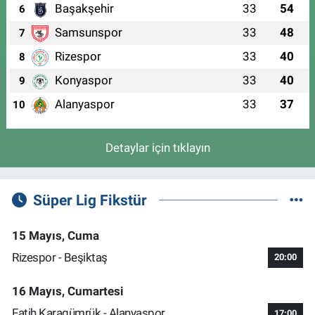
Başakşehir
33
54
6
Samsunspor
33
48
7
Rizespor
33
40
8
Konyaspor
33
40
9
Alanyaspor
33
37
10
Detaylar için tıklayın
Süper Lig Fikstür
15 Mayıs, Cuma
Rizespor - Beşiktaş
20:00
16 Mayıs, Cumartesi
Fatih Karagümrük - Alanyaspor
17:00