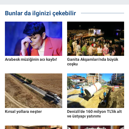
Bunlar da ilginizi çekebilir
Arabesk müziğinin acı kaybı!
Ganita Akşamları'nda büyük
coşku
Kırsal yollara neşter
Denizli'de 160 milyon TL'lik alt
ve üstyapı yatırımı