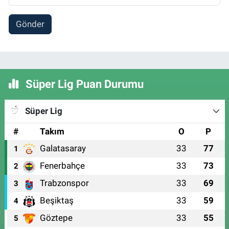
Gönder
Süper Lig Puan Durumu
Süper Lig
#
Takım
O
P
Galatasaray
33
77
1
Fenerbahçe
33
73
2
Trabzonspor
33
69
3
Beşiktaş
33
59
4
Göztepe
33
55
5