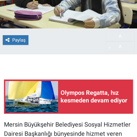
A
-
Paylaş
A
+
Olympos Regatta, hız
kesmeden devam ediyor
Mersin Büyükşehir Belediyesi Sosyal Hizmetler
Dairesi Başkanlığı bünyesinde hizmet veren