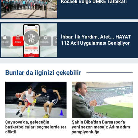
Kocaeli Bölge UMKE Tatbikatı
İhbar, İlk Yardım, Afet... HAYAT
112 Acil Uygulaması Genişliyor
Bunlar da ilginizi çekebilir
Çayırova'da, geleceğin
Şahin Biba'dan Bursaspor'a
basketbolcuları seçmelerde ter
yeni sezon mesajı: Adım adım
döktü
şampiyonluğa