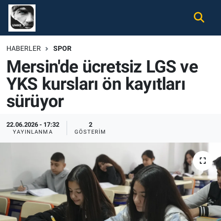
Gündem
Nöbetçi Eczaneler
HABERLER
SPOR
Mersin'de ücretsiz LGS ve
Ekonomi
Hava Durumu
YKS kursları ön kayıtları
Spor
Namaz Vakitleri
sürüyor
Magazin
Trafik Durumu
22.06.2026 - 17:32
2
YAYINLANMA
GÖSTERIM
Tüm Haberler
Süper Lig Puan Durumu ve Fikstür
İletişim
Tüm Manşetler
Künye
Son Dakika Haberleri
Haber Arşivi