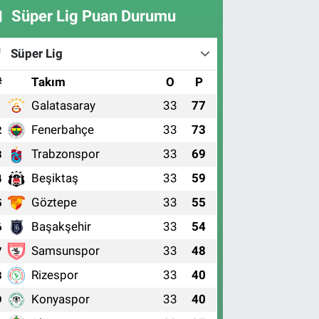
Süper Lig Puan Durumu
Süper Lig
#
Takım
O
P
Galatasaray
33
77
1
Fenerbahçe
33
73
2
Trabzonspor
33
69
3
Beşiktaş
33
59
4
Göztepe
33
55
5
Başakşehir
33
54
6
Samsunspor
33
48
7
Rizespor
33
40
8
Konyaspor
33
40
9