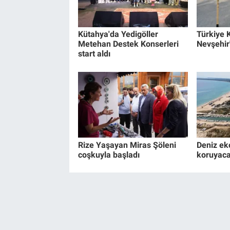
Kütahya'da Yedigöller
Türkiye K
Metehan Destek Konserleri
Nevşehir
start aldı
Rize Yaşayan Miras Şöleni
Deniz ek
coşkuyla başladı
koruyaca