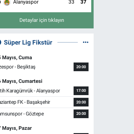
Alanyaspor
33
37
0
Detaylar için tıklayın
Süper Lig Fikstür
5 Mayıs, Cuma
zespor - Beşiktaş
20:00
6 Mayıs, Cumartesi
tih Karagümrük - Alanyaspor
17:00
ziantep FK - Başakşehir
20:00
msunspor - Göztepe
20:00
 Mayıs, Pazar