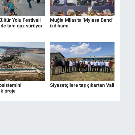
ültür Yolu Festivali
Muğla Milas'ta 'Mylasa Band'
'de tam gaz sürüyor
izdihamı
osistemini
Siyasetçilere taş çıkartan Vali
k proje