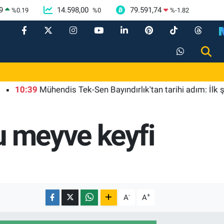
9
14.598,00
79.591,74
%
0.19
%
0
%
-1.82
39
Mühendis Tek-Sen Bayındırlık'tan tarihi adım: İlk şube Diy
u meyve keyfi
-
+
A
A