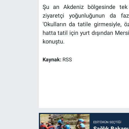
Şu an Akdeniz bölgesinde tek 
ziyaretçi yoğunluğunun da fa
'Okulların da tatile girmesiyle, 
hatta tatil için yurt dışından Mers
konuştu.
Kaynak:
RSS
EDITÖRÜN SEÇTIĞI
Sağlık Bakanı