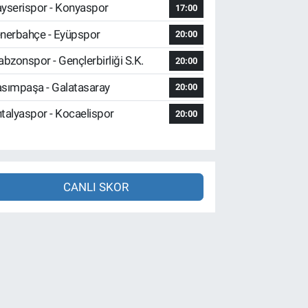
yserispor - Konyaspor
17:00
nerbahçe - Eyüpspor
20:00
abzonspor - Gençlerbirliği S.K.
20:00
sımpaşa - Galatasaray
20:00
talyaspor - Kocaelispor
20:00
CANLI SKOR