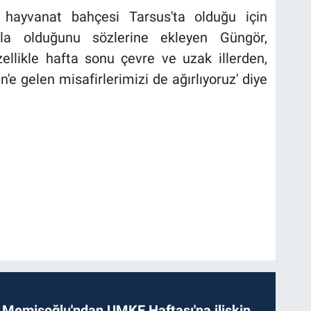
hayvanat bahçesi Tarsus'ta olduğu için
zla olduğunu sözlerine ekleyen Güngör,
özellikle hafta sonu çevre ve uzak illerden,
in'e gelen misafirlerimizi de ağırlıyoruz' diye
 Memişoğlu'ndan UMKE Haftası'na ilişkin