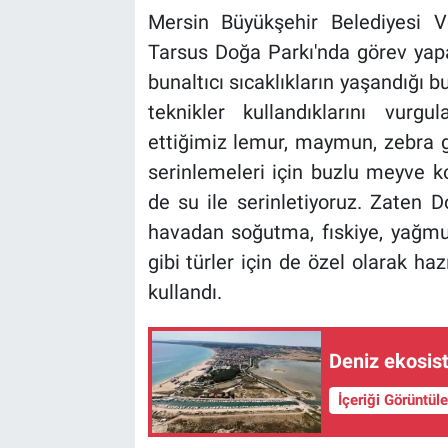
Mersin Büyükşehir Belediyesi Vet
Tarsus Doğa Parkı'nda görev yapa
bunaltıcı sıcaklıkların yaşandığı b
teknikler kullandıklarını vurg
ettiğimiz lemur, maymun, zebra g
serinlemeleri için buzlu meyve ko
de su ile serinletiyoruz. Zaten D
havadan soğutma, fıskiye, yağmur
gibi türler için de özel olarak ha
kullandı.
Deniz ekosis
İçeriği Görüntül