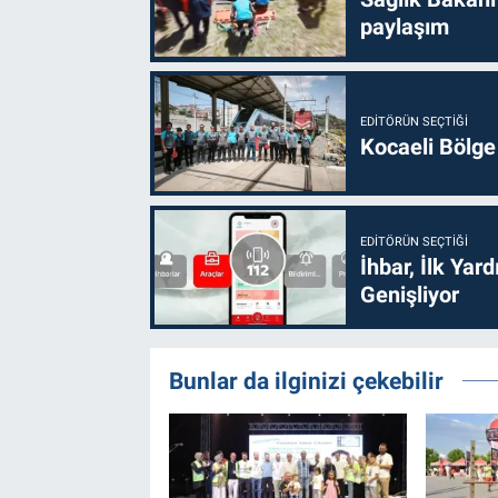
paylaşım
EDITÖRÜN SEÇTIĞI
Kocaeli Bölge
EDITÖRÜN SEÇTIĞI
İhbar, İlk Yar
Genişliyor
Bunlar da ilginizi çekebilir