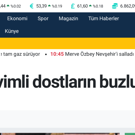
,44
53,39
61,60
6.862,0
%
0.02
%
0.19
%
0.18
Ekonomi
Spor
Magazin
Tüm Haberler
Künye
gaz sürüyor
10:45
Merve Özbey Nevşehir'i salladı
10:
imli dostların buzl