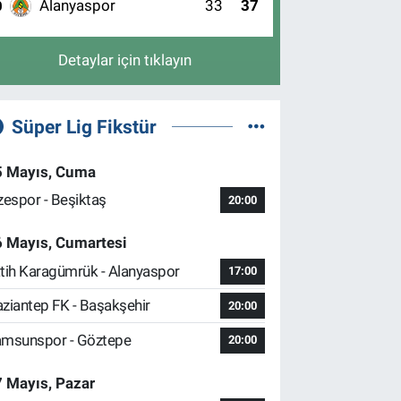
Alanyaspor
33
37
0
Detaylar için tıklayın
Süper Lig Fikstür
5 Mayıs, Cuma
zespor - Beşiktaş
20:00
6 Mayıs, Cumartesi
tih Karagümrük - Alanyaspor
17:00
ziantep FK - Başakşehir
20:00
msunspor - Göztepe
20:00
 Mayıs, Pazar