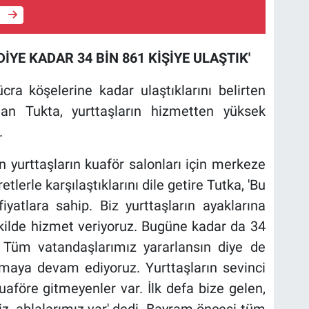
e
İYE KADAR 34 BİN 861 KİŞİYE ULAŞTIK'
cra köşelerine kadar ulaştıklarını belirten
an Tukta, yurttaşların hizmetten yüksek
.
n yurttaşların kuaför salonları için merkeze
tlerle karşılaştıklarını dile getire Tutka, 'Bu
atlara sahip. Biz yurttaşların ayaklarına
ekilde hizmet veriyoruz. Bugüne kadar da 34
 Tüm vatandaşlarımız yararlansın diye de
şmaya devam ediyoruz. Yurttaşların sevinci
uaföre gitmeyenler var. İlk defa bize gelen,
iz, ablalarımız var' dedi. Bayram öncesi tüm