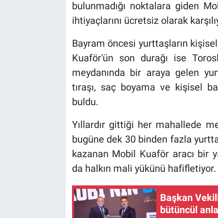
bulunmadığı noktalara giden Mobi
ihtiyaçlarını ücretsiz olarak karşılı
Bayram öncesi yurttaşların kişisel
Kuaför'ün son durağı ise Torosl
meydanında bir araya gelen yurt
tıraşı, saç boyama ve kişisel b
buldu.
Yıllardır gittiği her mahallede 
bugüne dek 30 binden fazla yurtta
kazanan Mobil Kuaför aracı bir 
da halkın mali yükünü hafifletiyor.
Başkan Vekili
bütüncül anla