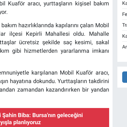
l Kuaför aracı, yurttaşların kişisel bakım
Ka
yor.
Fe
 bakım hazırlıklarında kapılarını çalan Mobil
Tr
ar ilçesi Kepirli Mahallesi oldu. Mahalle
Ka
taşlar ücretsiz şekilde saç kesimi, sakal
An
akım gibi hizmetlerden yararlanma imkanı
memnuniyetle karşılanan Mobil Kuaför aracı,
şın hayatına dokundu. Yurttaşların takdirini
yandan zamandan kazandırırken bir yandan
 Şahin Biba: Bursa'nın geleceğini
yışla planlıyoruz