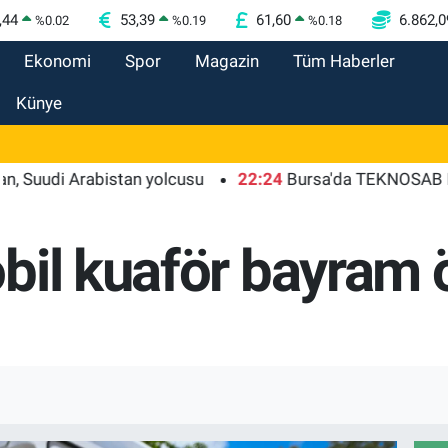
,44
53,39
61,60
6.862,0
%
0.02
%
0.19
%
0.18
Ekonomi
Spor
Magazin
Tüm Haberler
Künye
i Arabistan yolcusu
22:24
Bursa'da TEKNOSAB KOBİ OSB 
bil kuaför bayram 