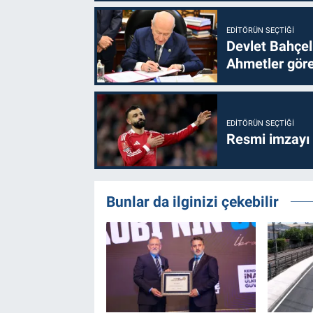
EDITÖRÜN SEÇTIĞI
Devlet Bahçel
Ahmetler göre
EDITÖRÜN SEÇTIĞI
Resmi imzayı
Bunlar da ilginizi çekebilir