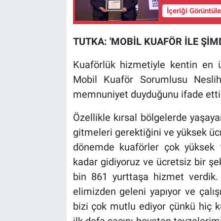
İçeriği Görüntül
TUTKA: 'MOBİL KUAFÖR İLE ŞİMD
Kuaförlük hizmetiyle kentin en ü
Mobil Kuaför Sorumlusu Neslih
memnuniyet duyduğunu ifade etti
Özellikle kırsal bölgelerde yaşaya
gitmeleri gerektiğini ve yüksek ücre
dönemde kuaförler çok yüksek fiy
kadar gidiyoruz ve ücretsiz bir ş
bin 861 yurttaşa hizmet verdik.
elimizden geleni yapıyor ve çalı
bizi çok mutlu ediyor çünkü hiç k
ilk defa saçını boyatan teyzelerim