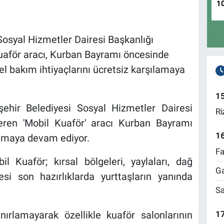
1
Sosyal Hizmetler Dairesi Başkanlığı
aför aracı, Kurban Bayramı öncesinde
sel bakım ihtiyaçlarını ücretsiz karşılamaya
1
ehir Belediyesi Sosyal Hizmetler Dairesi
Ri
eren 'Mobil Kuaför' aracı Kurban Bayramı
1
almaya devam ediyor.
Fa
 Kuaför; kırsal bölgeleri, yaylaları, dağ
Ga
si son hazırlıklarda yurttaşların yanında
Sa
17
nırlamayarak özellikle kuaför salonlarının