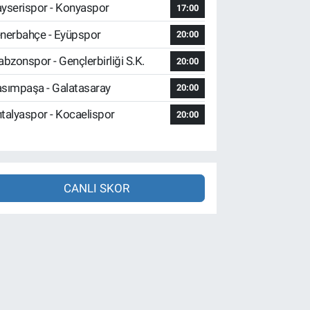
yserispor - Konyaspor
17:00
nerbahçe - Eyüpspor
20:00
abzonspor - Gençlerbirliği S.K.
20:00
sımpaşa - Galatasaray
20:00
talyaspor - Kocaelispor
20:00
CANLI SKOR