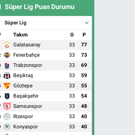
Süper Lig Puan Durumu
Süper Lig
#
Takım
O
P
Galatasaray
33
77
1
Fenerbahçe
33
73
2
Trabzonspor
33
69
3
Beşiktaş
33
59
4
Göztepe
33
55
5
Başakşehir
33
54
6
Samsunspor
33
48
7
Rizespor
33
40
8
Konyaspor
33
40
9