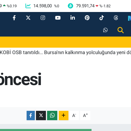
9
14.598,00
79.591,74
%
0.19
%
0
%
-1.82
tanıtıldı... Bursa'nın kalkınma yolculuğunda yeni dönem
öncesi
-
+
A
A