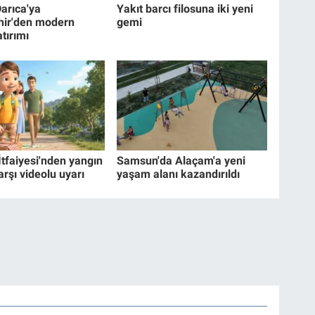
Darıca'ya
Yakıt barcı filosuna iki yeni
hir'den modern
gemi
tırımı
İtfaiyesi'nden yangın
Samsun'da Alaçam'a yeni
arşı videolu uyarı
yaşam alanı kazandırıldı