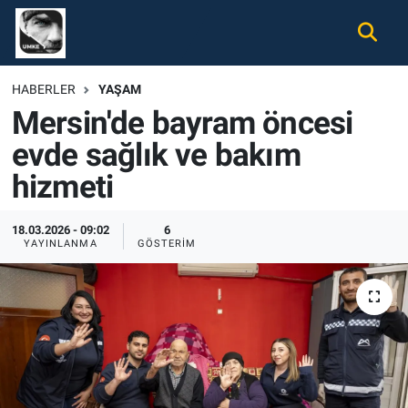
Gündem
Nöbetçi Eczaneler
HABERLER
YAŞAM
Mersin'de bayram öncesi
Ekonomi
Hava Durumu
evde sağlık ve bakım
Spor
Namaz Vakitleri
hizmeti
Magazin
Trafik Durumu
18.03.2026 - 09:02
6
YAYINLANMA
GÖSTERIM
Tüm Haberler
Süper Lig Puan Durumu ve Fikstür
İletişim
Tüm Manşetler
Künye
Son Dakika Haberleri
Haber Arşivi