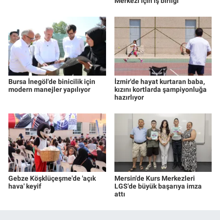
Merkezi için iş birliği
Bursa İnegöl'de binicilik için
İzmir'de hayat kurtaran baba,
modern manejler yapılıyor
kızını kortlarda şampiyonluğa
hazırlıyor
Gebze Köşklüçeşme'de 'açık
Mersin'de Kurs Merkezleri
hava' keyif
LGS'de büyük başarıya imza
attı