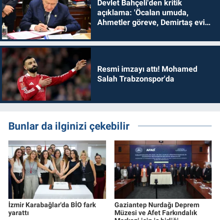
Devlet Bahçeli'den kritik
açıklama: 'Öcalan umuda,
Ahmetler göreve, Demirtaş evine
dönmelidir'
Resmi imzayı attı! Mohamed
Salah Trabzonspor'da
Bunlar da ilginizi çekebilir
İzmir Karabağlar'da BİO fark
Gaziantep Nurdağı Deprem
yarattı
Müzesi ve Afet Farkındalık