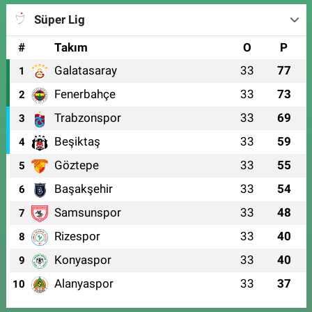
Süper Lig
#
Takım
O
P
Galatasaray
33
77
1
Fenerbahçe
33
73
2
Trabzonspor
33
69
3
Beşiktaş
33
59
4
Göztepe
33
55
5
Başakşehir
33
54
6
Samsunspor
33
48
7
Rizespor
33
40
8
Konyaspor
33
40
9
Alanyaspor
33
37
10