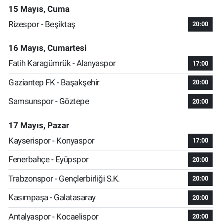
15 Mayıs, Cuma
Rizespor - Beşiktaş
20:00
16 Mayıs, Cumartesi
Fatih Karagümrük - Alanyaspor
17:00
Gaziantep FK - Başakşehir
20:00
Samsunspor - Göztepe
20:00
17 Mayıs, Pazar
Kayserispor - Konyaspor
17:00
Fenerbahçe - Eyüpspor
20:00
Trabzonspor - Gençlerbirliği S.K.
20:00
Kasımpaşa - Galatasaray
20:00
Antalyaspor - Kocaelispor
20:00