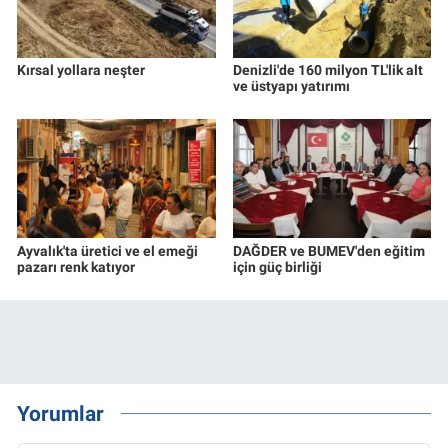
Kırsal yollara neşter
Denizli'de 160 milyon TL'lik alt
ve üstyapı yatırımı
Ayvalık'ta üretici ve el emeği
DAĞDER ve BUMEV'den eğitim
pazarı renk katıyor
için güç birliği
Yorumlar