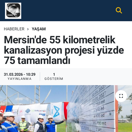
Gündem
Nöbetçi Eczaneler
HABERLER
YAŞAM
Mersin'de 55 kilometrelik
Ekonomi
Hava Durumu
kanalizasyon projesi yüzde
Spor
Namaz Vakitleri
75 tamamlandı
Magazin
Trafik Durumu
31.03.2026 - 10:29
1
YAYINLANMA
GÖSTERIM
Tüm Haberler
Süper Lig Puan Durumu ve Fikstür
İletişim
Tüm Manşetler
Künye
Son Dakika Haberleri
Haber Arşivi