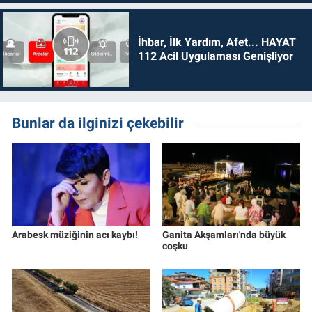
İhbar, İlk Yardım, Afet... HAYAT
112 Acil Uygulaması Genişliyor
Bunlar da ilginizi çekebilir
Arabesk müziğinin acı kaybı!
Ganita Akşamları'nda büyük
coşku