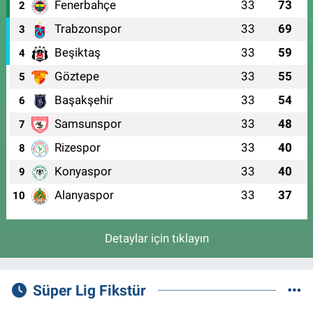
Fenerbahçe
33
73
2
Trabzonspor
33
69
3
Beşiktaş
33
59
4
Göztepe
33
55
5
Başakşehir
33
54
6
Samsunspor
33
48
7
Rizespor
33
40
8
Konyaspor
33
40
9
Alanyaspor
33
37
10
Detaylar için tıklayın
Süper Lig Fikstür