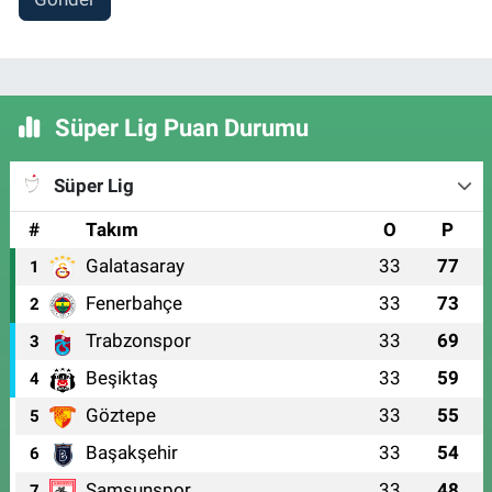
Süper Lig Puan Durumu
Süper Lig
#
Takım
O
P
Galatasaray
33
77
1
Fenerbahçe
33
73
2
Trabzonspor
33
69
3
Beşiktaş
33
59
4
Göztepe
33
55
5
Başakşehir
33
54
6
Samsunspor
33
48
7