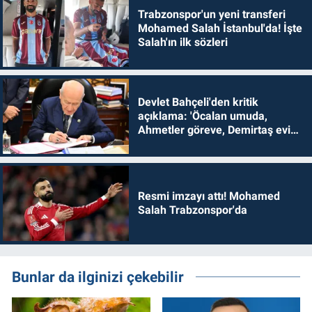
Trabzonspor'un yeni transferi
Mohamed Salah İstanbul'da! İşte
Salah'ın ilk sözleri
Devlet Bahçeli'den kritik
açıklama: 'Öcalan umuda,
Ahmetler göreve, Demirtaş evine
dönmelidir'
Resmi imzayı attı! Mohamed
Salah Trabzonspor'da
Bunlar da ilginizi çekebilir