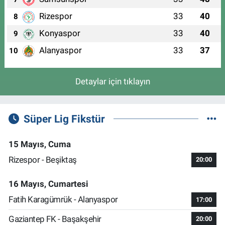
Rizespor
33
40
8
Konyaspor
33
40
9
Alanyaspor
33
37
10
Detaylar için tıklayın
Süper Lig Fikstür
15 Mayıs, Cuma
Rizespor - Beşiktaş
20:00
16 Mayıs, Cumartesi
Fatih Karagümrük - Alanyaspor
17:00
Gaziantep FK - Başakşehir
20:00