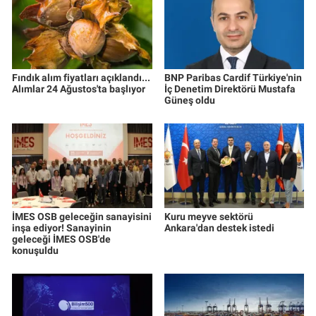
Fındık alım fiyatları açıklandı...
BNP Paribas Cardif Türkiye'nin
Alımlar 24 Ağustos'ta başlıyor
İç Denetim Direktörü Mustafa
Güneş oldu
İMES OSB geleceğin sanayisini
Kuru meyve sektörü
inşa ediyor! Sanayinin
Ankara'dan destek istedi
geleceği İMES OSB'de
konuşuldu