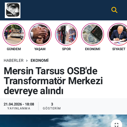
Gündem
Nöbetçi Eczaneler
Ekonomi
Hava Durumu
GÜNDEM
YAŞAM
SPOR
EKONOMI
SIYASET
Spor
Namaz Vakitleri
HABERLER
EKONOMI
Magazin
Trafik Durumu
Mersin Tarsus OSB'de
Transformatör Merkezi
Tüm Haberler
Süper Lig Puan Durumu ve Fikstür
devreye alındı
İletişim
Tüm Manşetler
21.04.2026 - 18:08
3
Künye
Son Dakika Haberleri
YAYINLANMA
GÖSTERIM
Haber Arşivi