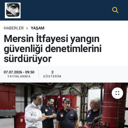
Gündem
Nöbetçi Eczaneler
HABERLER
YAŞAM
Mersin İtfayesi yangın
Ekonomi
Hava Durumu
güvenliği denetimlerini
Spor
Namaz Vakitleri
sürdürüyor
Magazin
Trafik Durumu
07.07.2026 - 09:50
2
YAYINLANMA
GÖSTERIM
Tüm Haberler
Süper Lig Puan Durumu ve Fikstür
İletişim
Tüm Manşetler
Künye
Son Dakika Haberleri
Haber Arşivi