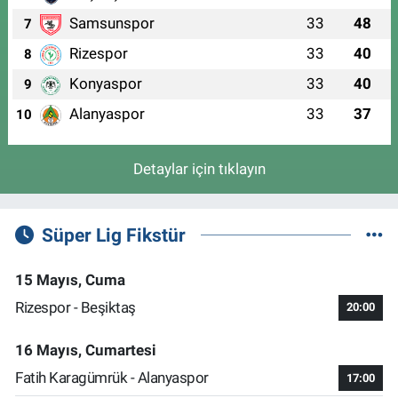
Samsunspor
33
48
7
Rizespor
33
40
8
Konyaspor
33
40
9
Alanyaspor
33
37
10
Detaylar için tıklayın
Süper Lig Fikstür
15 Mayıs, Cuma
Rizespor - Beşiktaş
20:00
16 Mayıs, Cumartesi
Fatih Karagümrük - Alanyaspor
17:00