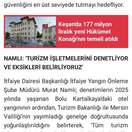
güvenliğini en üst seviyede tutmayı hedefliyor.
Keşan'da 177 milyon
liralık yeni Hükümet
Konağı'nın temeli atıldı
NAMLI: 'TURİZM İŞLETMELERİNİ DENETLİYOR
VE EKSİKLERİ BELİRLİYORUZ'
İtfaiye Dairesi Başkanlığı İtfaiye Yangın Önleme
Şube Müdürü Murat Namlı; denetimlerin 2025
yılında yaşanan Bolu Kartalkaya'daki otel
yangınının ardından, Turizm Bakanlığı ile Mersin
Valiliği'nin yayımladığı genelge doğrultusunda
yoğunlaştırıldığını belirterek, 'Tüm turizm