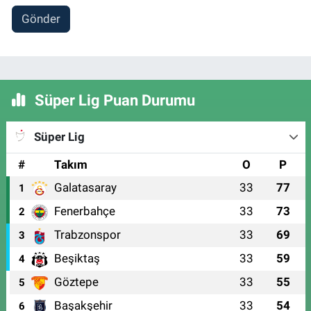
Gönder
Süper Lig Puan Durumu
Süper Lig
#
Takım
O
P
Galatasaray
33
77
1
Fenerbahçe
33
73
2
Trabzonspor
33
69
3
Beşiktaş
33
59
4
Göztepe
33
55
5
Başakşehir
33
54
6