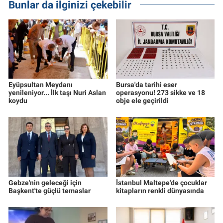
Bunlar da ilginizi çekebilir
Eyüpsultan Meydanı
Bursa'da tarihi eser
yenileniyor... İlk taşı Nuri Aslan
operasyonu! 273 sikke ve 18
koydu
obje ele geçirildi
Gebze'nin geleceği için
İstanbul Maltepe'de çocuklar
Başkent'te güçlü temaslar
kitapların renkli dünyasında