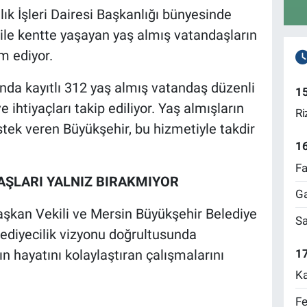
ık İşleri Dairesi Başkanlığı bünyesinde
 ile kentte yaşayan yaş almış vatandaşların
m ediyor.
da kayıtlı 312 yaş almış vatandaş düzenli
1
 ihtiyaçları takip ediliyor. Yaş almışların
Ri
stek veren Büyükşehir, bu hizmetiyle takdir
1
Fa
AŞLARI YALNIZ BIRAKMIYOR
Ga
Başkan Vekili ve Mersin Büyükşehir Belediye
Sa
ediyecilik vizyonu doğrultusunda
17
n hayatını kolaylaştıran çalışmalarını
Ka
Fe