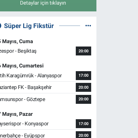
Detaylar için tıklayın
Süper Lig Fikstür
5 Mayıs, Cuma
zespor - Beşiktaş
20:00
6 Mayıs, Cumartesi
tih Karagümrük - Alanyaspor
17:00
ziantep FK - Başakşehir
20:00
msunspor - Göztepe
20:00
 Mayıs, Pazar
yserispor - Konyaspor
17:00
nerbahçe - Eyüpspor
20:00