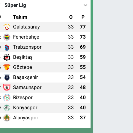
Süper Lig
#
Takım
O
P
Galatasaray
33
77
1
Fenerbahçe
33
73
2
Trabzonspor
33
69
3
Beşiktaş
33
59
4
Göztepe
33
55
5
Başakşehir
33
54
6
Samsunspor
33
48
7
Rizespor
33
40
8
Konyaspor
33
40
9
Alanyaspor
33
37
0