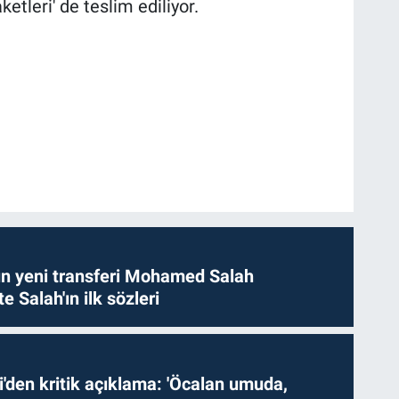
etleri' de teslim ediliyor.
n yeni transferi Mohamed Salah
te Salah'ın ilk sözleri
i'den kritik açıklama: 'Öcalan umuda,