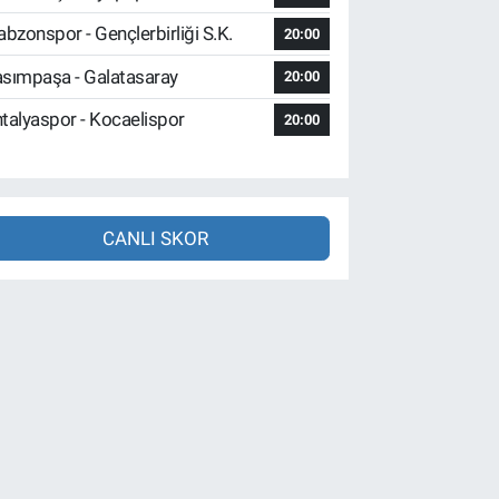
abzonspor - Gençlerbirliği S.K.
20:00
sımpaşa - Galatasaray
20:00
talyaspor - Kocaelispor
20:00
CANLI SKOR