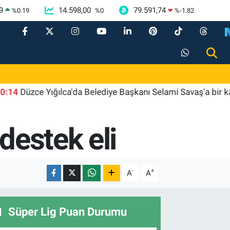
9
14.598,00
79.591,74
%
0.19
%
0
%
-1.82
üzce Yığılca'da Belediye Başkanı Selami Savaş'a bir kapı da
destek eli
-
+
A
A
Süper Lig Puan Durumu