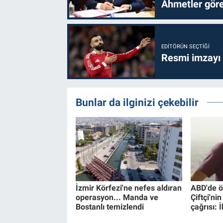
Ahmetler göre
EDITÖRÜN SEÇTIĞI
Resmi imzayı
Bunlar da ilginizi çekebilir
İzmir Körfezi'ne nefes aldıran
ABD'de ö
operasyon... Manda ve
Çiftçi'ni
Bostanlı temizlendi
çağrısı: 