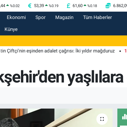
,44
53,39
61,60
6.862,0
%
0.02
%
0.19
%
0.18
Ekonomi
Spor
Magazin
Tüm Haberler
Künye
i'nin eşinden adalet çağrısı: İki yıldır mağduruz
10:14
D
ehir'den yaşlılara 