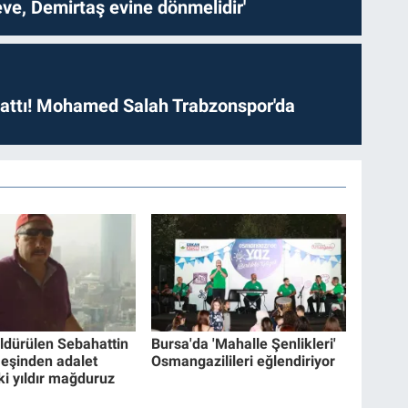
ve, Demirtaş evine dönmelidir'
 attı! Mohamed Salah Trabzonspor'da
ldürülen Sebahattin
Bursa'da 'Mahalle Şenlikleri'
n eşinden adalet
Osmangazilileri eğlendiriyor
İki yıldır mağduruz