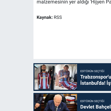
malzemesinin yer aldığı 'Hijyen Pak
Kaynak:
RSS
EDITÖRÜN SEÇTIĞI
Trabzonspor'u
İstanbul'da! İş
EDITÖRÜN SEÇTIĞI
Devlet Bahçel