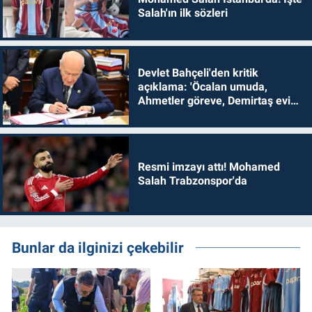
Salah'ın ilk sözleri
Devlet Bahçeli'den kritik
açıklama: 'Öcalan umuda,
Ahmetler göreve, Demirtaş evine
dönmelidir'
Resmi imzayı attı! Mohamed
Salah Trabzonspor'da
Bunlar da ilginizi çekebilir