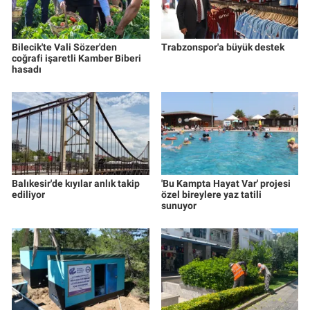
Bilecik'te Vali Sözer'den
Trabzonspor'a büyük destek
coğrafi işaretli Kamber Biberi
hasadı
Balıkesir'de kıyılar anlık takip
'Bu Kampta Hayat Var' projesi
ediliyor
özel bireylere yaz tatili
sunuyor