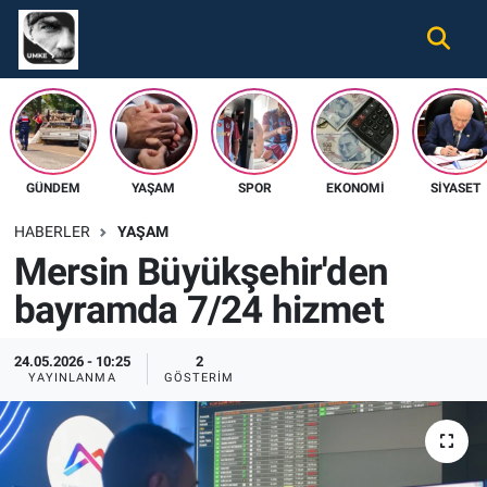
Gündem
Nöbetçi Eczaneler
Ekonomi
Hava Durumu
GÜNDEM
YAŞAM
SPOR
EKONOMI
SIYASET
Spor
Namaz Vakitleri
HABERLER
YAŞAM
Magazin
Trafik Durumu
Mersin Büyükşehir'den
bayramda 7/24 hizmet
Tüm Haberler
Süper Lig Puan Durumu ve Fikstür
İletişim
Tüm Manşetler
24.05.2026 - 10:25
2
YAYINLANMA
GÖSTERIM
Künye
Son Dakika Haberleri
Haber Arşivi