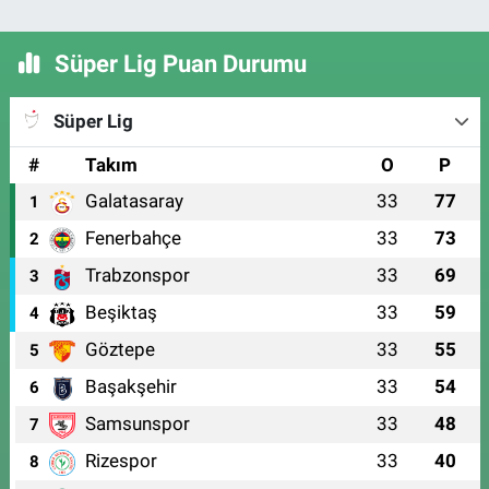
Süper Lig Puan Durumu
Süper Lig
#
Takım
O
P
Galatasaray
33
77
1
Fenerbahçe
33
73
2
Trabzonspor
33
69
3
Beşiktaş
33
59
4
Göztepe
33
55
5
Başakşehir
33
54
6
Samsunspor
33
48
7
Rizespor
33
40
8