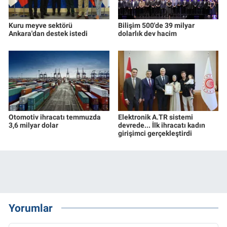
Kuru meyve sektörü
Bilişim 500'de 39 milyar
Ankara'dan destek istedi
dolarlık dev hacim
Otomotiv ihracatı temmuzda
Elektronik A.TR sistemi
3,6 milyar dolar
devrede... İlk ihracatı kadın
girişimci gerçekleştirdi
Yorumlar