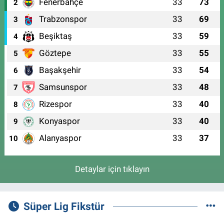
Fenerbahçe
33
73
2
Trabzonspor
33
69
3
Beşiktaş
33
59
4
Göztepe
33
55
5
Başakşehir
33
54
6
Samsunspor
33
48
7
Rizespor
33
40
8
Konyaspor
33
40
9
Alanyaspor
33
37
10
Detaylar için tıklayın
Süper Lig Fikstür