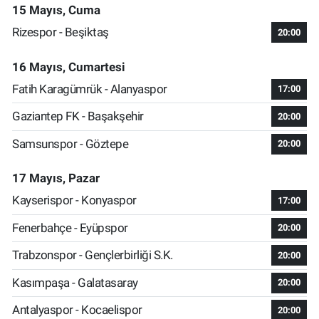
15 Mayıs, Cuma
Rizespor - Beşiktaş
20:00
16 Mayıs, Cumartesi
Fatih Karagümrük - Alanyaspor
17:00
Gaziantep FK - Başakşehir
20:00
Samsunspor - Göztepe
20:00
17 Mayıs, Pazar
Kayserispor - Konyaspor
17:00
Fenerbahçe - Eyüpspor
20:00
Trabzonspor - Gençlerbirliği S.K.
20:00
Kasımpaşa - Galatasaray
20:00
Antalyaspor - Kocaelispor
20:00