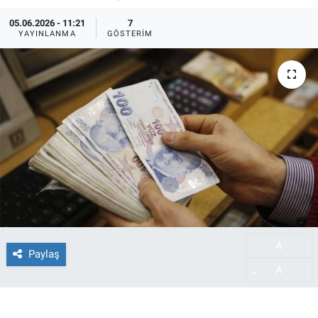
05.06.2026 - 11:21
7
YAYINLANMA
GÖSTERIM
A
-
Paylaş
A
+