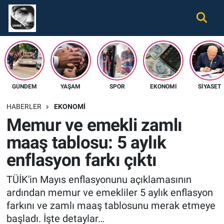
Gündem
Nöbetçi Eczaneler
Ekonomi
Hava Durumu
GÜNDEM
YAŞAM
SPOR
EKONOMI
SIYASET
Spor
Namaz Vakitleri
HABERLER
EKONOMI
Magazin
Trafik Durumu
Memur ve emekli zamlı
maaş tablosu: 5 aylık
Tüm Haberler
Süper Lig Puan Durumu ve Fikstür
enflasyon farkı çıktı
İletişim
Tüm Manşetler
TÜİK'in Mayıs enflasyonunu açıklamasının
Künye
Son Dakika Haberleri
ardından memur ve emekliler 5 aylık enflasyon
farkını ve zamlı maaş tablosunu merak etmeye
Haber Arşivi
başladı. İşte detaylar…