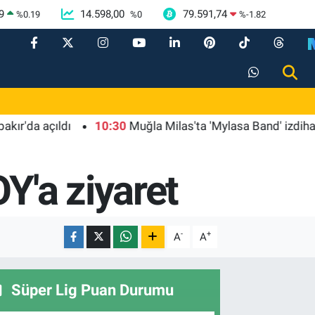
9
14.598,00
79.591,74
%
0.19
%
0
%
-1.82
a açıldı
10:30
Muğla Milas'ta 'Mylasa Band' izdihamı
'a ziyaret
-
+
A
A
Süper Lig Puan Durumu