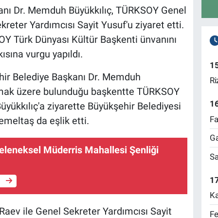
kanı Dr. Memduh Büyükkılıç, TÜRKSOY Genel
reter Yardımcısı Sayit Yusuf'u ziyaret etti.
OY Türk Dünyası Kültür Başkenti ünvanını
sına vurgu yapıldı.
1
hir Belediye Başkanı Dr. Memduh
Ri
lunmak üzere bulunduğu başkentte TÜRKSOY
1
Büyükkılıç'a ziyarette Büyükşehir Belediyesi
Fa
meltaş da eşlik etti.
Ga
eleneksel Müderris Mahallesi Şenliği
Sa
17
e
Ka
aev ile Genel Sekreter Yardımcısı Sayit
Fe