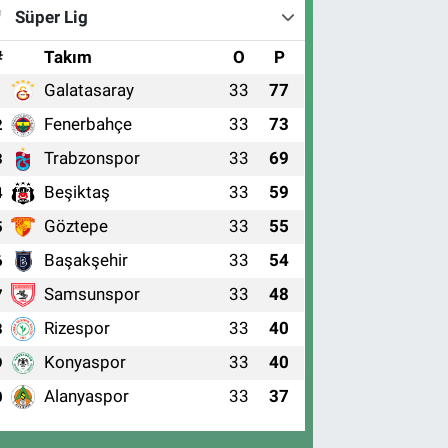
Süper Lig
#
Takım
O
P
Galatasaray
33
77
1
Fenerbahçe
33
73
2
Trabzonspor
33
69
3
Beşiktaş
33
59
4
Göztepe
33
55
5
Başakşehir
33
54
6
Samsunspor
33
48
7
Rizespor
33
40
8
Konyaspor
33
40
9
Alanyaspor
33
37
0