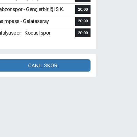
abzonspor - Gençlerbirliği S.K.
20:00
sımpaşa - Galatasaray
20:00
talyaspor - Kocaelispor
20:00
CANLI SKOR