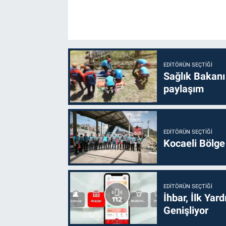
EDITÖRÜN SEÇTIĞI
Sağlık Bakanı
paylaşım
EDITÖRÜN SEÇTIĞI
Kocaeli Bölge
EDITÖRÜN SEÇTIĞI
İhbar, İlk Yar
Genişliyor