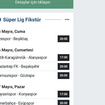
Detaylar için tıklayın
Süper Lig Fikstür
5 Mayıs, Cuma
zespor - Beşiktaş
20:00
6 Mayıs, Cumartesi
tih Karagümrük - Alanyaspor
17:00
ziantep FK - Başakşehir
20:00
msunspor - Göztepe
20:00
 Mayıs, Pazar
yserispor - Konyaspor
17:00
nerbahçe - Eyüpspor
20:00