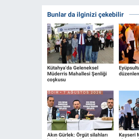
Bunlar da ilginizi çekebilir
Kütahya'da Geleneksel
Eyüpsult
Müderris Mahallesi Şenliği
düzenle
coşkusu
Akın Gürlek: Örgüt silahları
Kayseri 