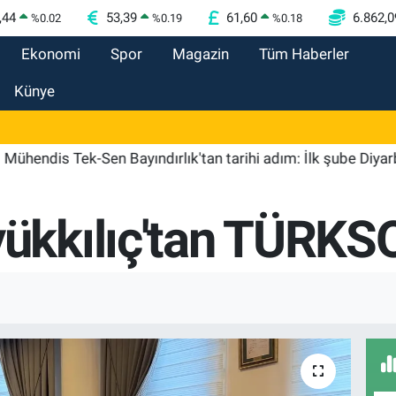
,44
53,39
61,60
6.862,0
%
0.02
%
0.19
%
0.18
Ekonomi
Spor
Magazin
Tüm Haberler
Künye
dis Tek-Sen Bayındırlık'tan tarihi adım: İlk şube Diyarbakır'd
kılıç'tan TÜRKSOY