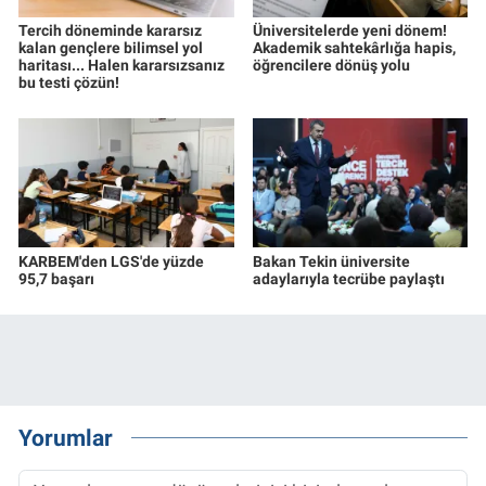
Tercih döneminde kararsız
Üniversitelerde yeni dönem!
kalan gençlere bilimsel yol
Akademik sahtekârlığa hapis,
haritası... Halen kararsızsanız
öğrencilere dönüş yolu
bu testi çözün!
KARBEM'den LGS'de yüzde
Bakan Tekin üniversite
95,7 başarı
adaylarıyla tecrübe paylaştı
Yorumlar