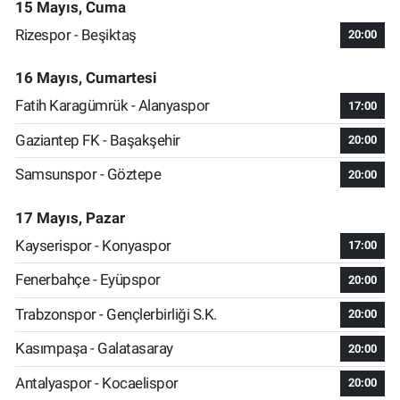
15 Mayıs, Cuma
Rizespor - Beşiktaş
20:00
16 Mayıs, Cumartesi
Fatih Karagümrük - Alanyaspor
17:00
Gaziantep FK - Başakşehir
20:00
Samsunspor - Göztepe
20:00
17 Mayıs, Pazar
Kayserispor - Konyaspor
17:00
Fenerbahçe - Eyüpspor
20:00
Trabzonspor - Gençlerbirliği S.K.
20:00
Kasımpaşa - Galatasaray
20:00
Antalyaspor - Kocaelispor
20:00