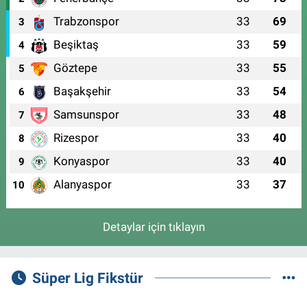
Trabzonspor
33
69
3
Beşiktaş
33
59
4
Göztepe
33
55
5
Başakşehir
33
54
6
Samsunspor
33
48
7
Rizespor
33
40
8
Konyaspor
33
40
9
Alanyaspor
33
37
10
Detaylar için tıklayın
Süper Lig Fikstür