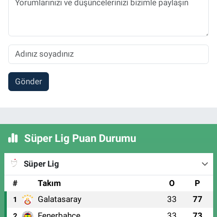
Gönder
Süper Lig Puan Durumu
Süper Lig
#
Takım
O
P
Galatasaray
33
77
1
Fenerbahçe
33
73
2