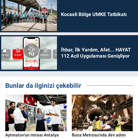
Kocaeli Bölge UMKE Tatbikatı
İhbar, İlk Yardım, Afet... HAYAT
112 Acil Uygulaması Genişliyor
Bunlar da ilginizi çekebilir
Aytmatov'un mirası Antalya
Buca Metrosu'nda dev adım