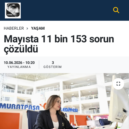
Gündem
Nöbetçi Eczaneler
HABERLER
YAŞAM
Mayısta 11 bin 153 sorun
Ekonomi
Hava Durumu
çözüldü
Spor
Namaz Vakitleri
10.06.2026 - 10:20
3
Magazin
Trafik Durumu
YAYINLANMA
GÖSTERIM
Tüm Haberler
Süper Lig Puan Durumu ve Fikstür
İletişim
Tüm Manşetler
Künye
Son Dakika Haberleri
Haber Arşivi