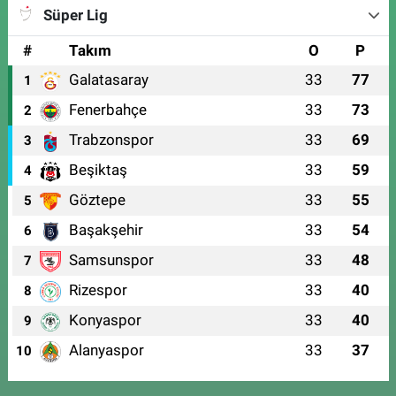
Süper Lig
#
Takım
O
P
Galatasaray
33
77
1
Fenerbahçe
33
73
2
Trabzonspor
33
69
3
Beşiktaş
33
59
4
Göztepe
33
55
5
Başakşehir
33
54
6
Samsunspor
33
48
7
Rizespor
33
40
8
Konyaspor
33
40
9
Alanyaspor
33
37
10