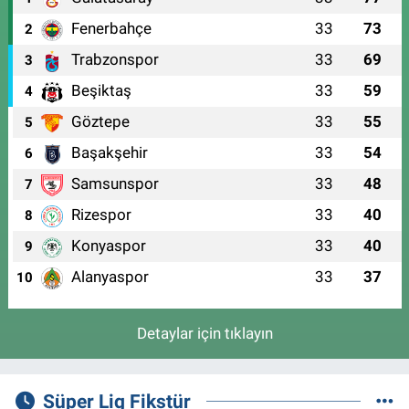
Fenerbahçe
33
73
2
Trabzonspor
33
69
3
Beşiktaş
33
59
4
Göztepe
33
55
5
Başakşehir
33
54
6
Samsunspor
33
48
7
Rizespor
33
40
8
Konyaspor
33
40
9
Alanyaspor
33
37
10
Detaylar için tıklayın
Süper Lig Fikstür