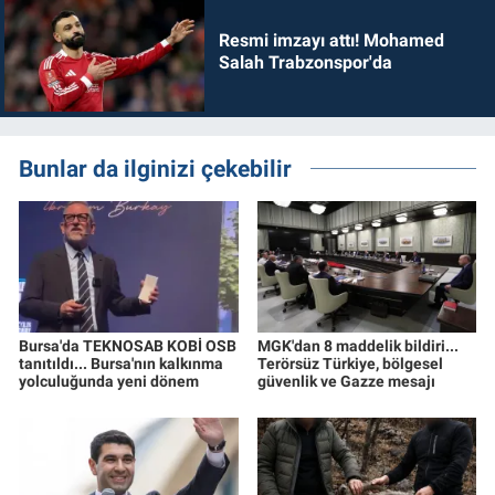
Resmi imzayı attı! Mohamed
Salah Trabzonspor'da
Bunlar da ilginizi çekebilir
Bursa'da TEKNOSAB KOBİ OSB
MGK'dan 8 maddelik bildiri...
tanıtıldı... Bursa'nın kalkınma
Terörsüz Türkiye, bölgesel
yolculuğunda yeni dönem
güvenlik ve Gazze mesajı