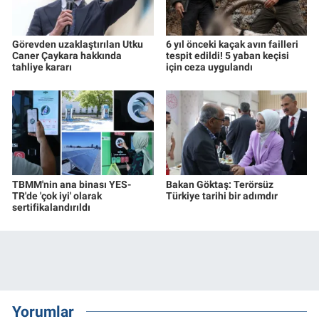
Görevden uzaklaştırılan Utku
6 yıl önceki kaçak avın failleri
Caner Çaykara hakkında
tespit edildi! 5 yaban keçisi
tahliye kararı
için ceza uygulandı
TBMM'nin ana binası YES-
Bakan Göktaş: Terörsüz
TR'de 'çok iyi' olarak
Türkiye tarihi bir adımdır
sertifikalandırıldı
Yorumlar