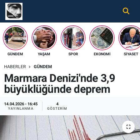
Gündem
Nöbetçi Eczaneler
Ekonomi
Hava Durumu
GÜNDEM
YAŞAM
SPOR
EKONOMI
SIYASET
Spor
Namaz Vakitleri
HABERLER
GÜNDEM
Magazin
Trafik Durumu
Marmara Denizi'nde 3,9
büyüklüğünde deprem
Tüm Haberler
Süper Lig Puan Durumu ve Fikstür
İletişim
Tüm Manşetler
14.04.2026 - 16:45
4
YAYINLANMA
GÖSTERIM
Künye
Son Dakika Haberleri
Haber Arşivi