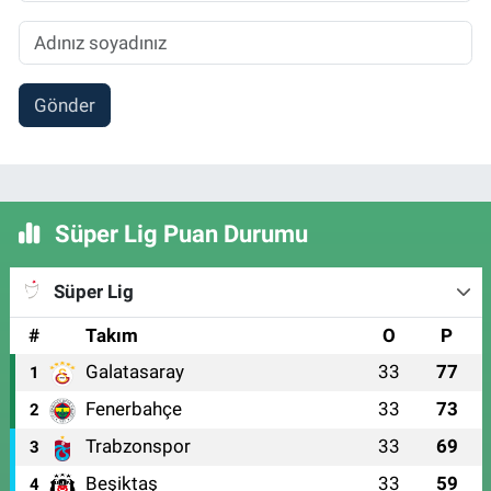
Gönder
Süper Lig Puan Durumu
Süper Lig
#
Takım
O
P
Galatasaray
33
77
1
Fenerbahçe
33
73
2
Trabzonspor
33
69
3
Beşiktaş
33
59
4