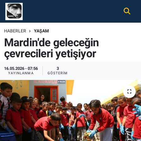
Gündem
Nöbetçi Eczaneler
HABERLER
YAŞAM
Mardin'de geleceğin
Ekonomi
Hava Durumu
çevrecileri yetişiyor
Spor
Namaz Vakitleri
16.05.2026 - 07:56
3
Magazin
Trafik Durumu
YAYINLANMA
GÖSTERIM
Tüm Haberler
Süper Lig Puan Durumu ve Fikstür
İletişim
Tüm Manşetler
Künye
Son Dakika Haberleri
Haber Arşivi