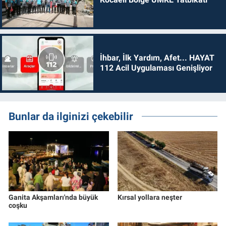
İhbar, İlk Yardım, Afet... HAYAT
112 Acil Uygulaması Genişliyor
Bunlar da ilginizi çekebilir
Ganita Akşamları'nda büyük
Kırsal yollara neşter
coşku