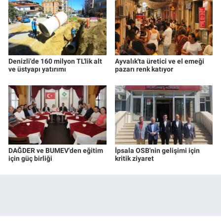
Denizli'de 160 milyon TL'lik alt
Ayvalık'ta üretici ve el emeği
ve üstyapı yatırımı
pazarı renk katıyor
DAĞDER ve BUMEV'den eğitim
İpsala OSB'nin gelişimi için
için güç birliği
kritik ziyaret