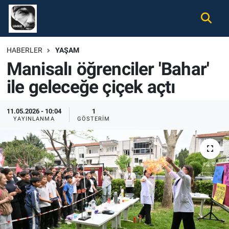
Gündem
Nöbetçi Eczaneler
HABERLER
YAŞAM
Manisalı öğrenciler 'Bahar'
Ekonomi
Hava Durumu
ile geleceğe çiçek açtı
Spor
Namaz Vakitleri
11.05.2026 - 10:04
1
Magazin
Trafik Durumu
YAYINLANMA
GÖSTERIM
Tüm Haberler
Süper Lig Puan Durumu ve Fikstür
İletişim
Tüm Manşetler
Künye
Son Dakika Haberleri
Haber Arşivi