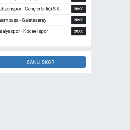
abzonspor - Gençlerbirliği S.K.
20:00
sımpaşa - Galatasaray
20:00
talyaspor - Kocaelispor
20:00
CANLI SKOR