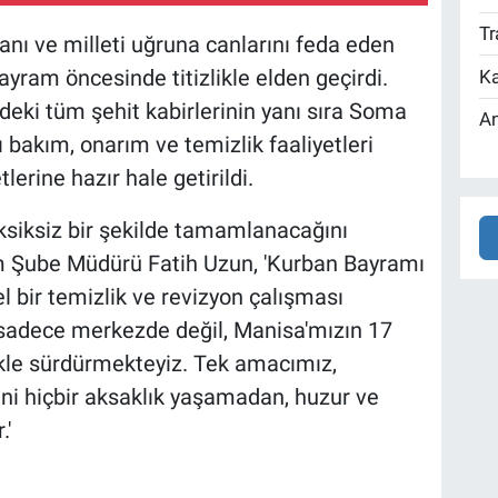
Tr
anı ve milleti uğruna canlarını feda eden
bayram öncesinde titizlikle elden geçirdi.
Ka
deki tüm şehit kabirlerinin yanı sıra Soma
An
 bakım, onarım ve temizlik faaliyetleri
lerine hazır hale getirildi.
siksiz bir şekilde tamamlanacağını
m Şube Müdürü Fatih Uzun, 'Kurban Bayramı
 bir temizlik ve revizyon çalışması
i sadece merkezde değil, Manisa'mızın 17
likle sürdürmekteyiz. Tek amacımız,
ini hiçbir aksaklık yaşamadan, huzur ve
.'