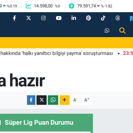
9
14.598,00
79.591,74
%
0.19
%
0
%
-1.82
'halkı yanıltıcı bilgiyi yayma' soruşturması
23:58
Kılıç
a hazır
-
+
A
A
Süper Lig Puan Durumu