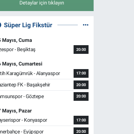
Detaylar için tıklayın
Süper Lig Fikstür
5 Mayıs, Cuma
zespor - Beşiktaş
20:00
6 Mayıs, Cumartesi
tih Karagümrük - Alanyaspor
17:00
ziantep FK - Başakşehir
20:00
msunspor - Göztepe
20:00
 Mayıs, Pazar
yserispor - Konyaspor
17:00
nerbahçe - Eyüpspor
20:00