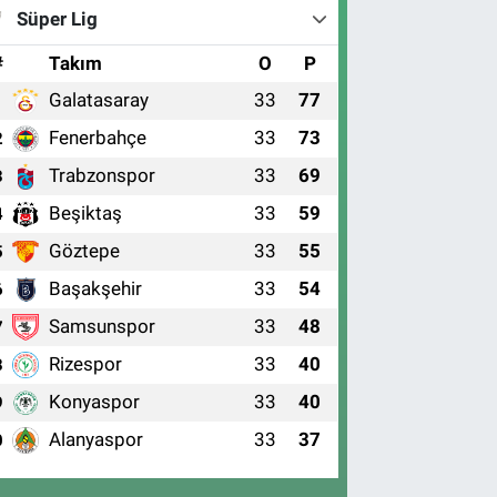
Süper Lig
#
Takım
O
P
Galatasaray
33
77
1
Fenerbahçe
33
73
2
Trabzonspor
33
69
3
Beşiktaş
33
59
4
Göztepe
33
55
5
Başakşehir
33
54
6
Samsunspor
33
48
7
Rizespor
33
40
8
Konyaspor
33
40
9
Alanyaspor
33
37
0