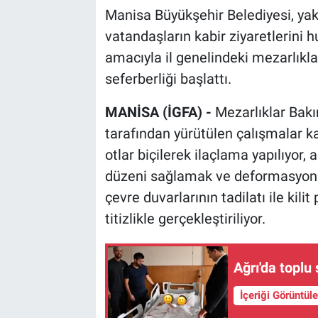
Manisa Büyükşehir Belediyesi, y
vatandaşların kabir ziyaretlerini 
amacıyla il genelindeki mezarlıkl
seferberliği başlattı.
MANİSA (İGFA) -
Mezarlıklar Bak
tarafından yürütülen çalışmalar k
otlar biçilerek ilaçlama yapılıyor,
düzeni sağlamak ve deformasyonla
çevre duvarlarının tadilatı ile kili
titizlikle gerçekleştiriliyor.
Ağrı'da toplu
İçeriği Görüntül