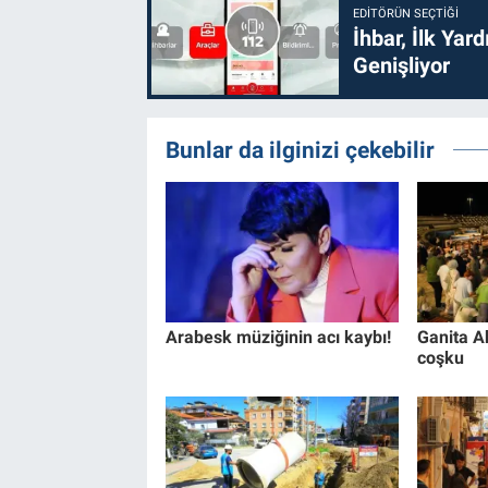
EDITÖRÜN SEÇTIĞI
İhbar, İlk Yar
Genişliyor
Bunlar da ilginizi çekebilir
Arabesk müziğinin acı kaybı!
Ganita A
coşku