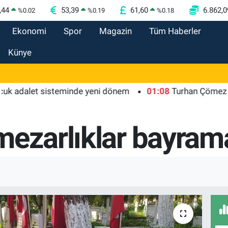
,44
53,39
61,60
6.862,0
%
0.02
%
0.19
%
0.18
Ekonomi
Spor
Magazin
Tüm Haberler
Künye
let sisteminde yeni dönem
01:08
Turhan Çömez hakkında 
mezarlıklar bayram