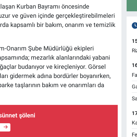
aklaşan Kurban Bayramı öncesinde
huzur ve güven içinde gerçekleştirebilmeleri
arda kapsamlı bir bakım, onarım ve temizlik
1
ım-Onarım Şube Müdürlüğü ekipleri
Ri
apsamında; mezarlık alanlarındaki yabani
1
 ağaçlar budanıyor ve kireçleniyor. Görsel
Fa
rı gidermek adına bordürler boyanırken,
t parke taşlarının bakım ve onarımları da
Ga
Sa
17
 sünnet şöleni
Ka
e
Fe