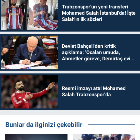
Trabzonspor'un yeni transferi
Mohamed Salah İstanbul'da! İşte
Salah'ın ilk sözleri
Devlet Bahçeli'den kritik
açıklama: 'Öcalan umuda,
Ahmetler göreve, Demirtaş evine
dönmelidir'
Resmi imzayı attı! Mohamed
Salah Trabzonspor'da
Bunlar da ilginizi çekebilir