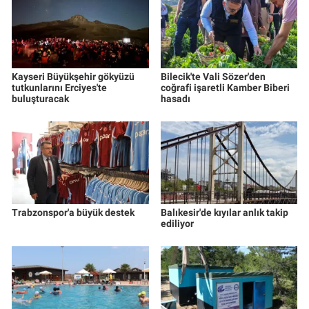
Kayseri Büyükşehir gökyüzü
Bilecik'te Vali Sözer'den
tutkunlarını Erciyes'te
coğrafi işaretli Kamber Biberi
buluşturacak
hasadı
Trabzonspor'a büyük destek
Balıkesir'de kıyılar anlık takip
ediliyor