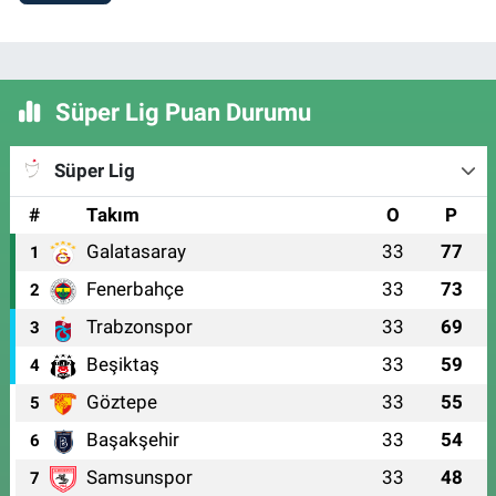
Süper Lig Puan Durumu
Süper Lig
#
Takım
O
P
Galatasaray
33
77
1
Fenerbahçe
33
73
2
Trabzonspor
33
69
3
Beşiktaş
33
59
4
Göztepe
33
55
5
Başakşehir
33
54
6
Samsunspor
33
48
7