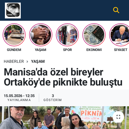
Gündem
Nöbetçi Eczaneler
Ekonomi
Hava Durumu
GÜNDEM
YAŞAM
SPOR
EKONOMI
SIYASET
Spor
Namaz Vakitleri
HABERLER
YAŞAM
Magazin
Trafik Durumu
Manisa'da özel bireyler
Ortaköy'de piknikte buluştu
Tüm Haberler
Süper Lig Puan Durumu ve Fikstür
İletişim
Tüm Manşetler
15.05.2026 - 12:35
3
YAYINLANMA
GÖSTERIM
Künye
Son Dakika Haberleri
Haber Arşivi