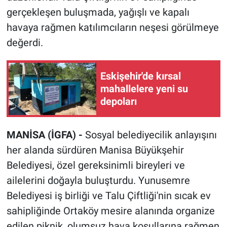
gerçekleşen buluşmada, yağışlı ve kapalı
havaya rağmen katılımcıların neşesi görülmeye
değerdi.
Eskişehir'de kırsal
mahallelere yeni su
depoları
MANİSA (İGFA) -
Sosyal belediyecilik anlayışını
her alanda sürdüren Manisa Büyükşehir
Belediyesi, özel gereksinimli bireyleri ve
ailelerini doğayla buluşturdu. Yunusemre
Belediyesi iş birliği ve Talu Çiftliği'nin sıcak ev
sahipliğinde Ortaköy mesire alanında organize
edilen piknik, olumsuz hava koşullarına rağmen