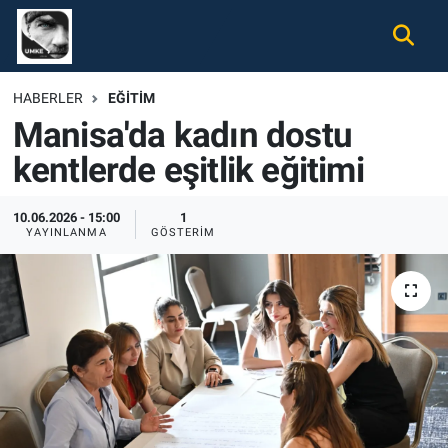
Gündem
Nöbetçi Eczaneler
HABERLER
EĞITIM
Manisa'da kadın dostu
Ekonomi
Hava Durumu
kentlerde eşitlik eğitimi
Spor
Namaz Vakitleri
10.06.2026 - 15:00
1
Magazin
Trafik Durumu
YAYINLANMA
GÖSTERIM
Tüm Haberler
Süper Lig Puan Durumu ve Fikstür
İletişim
Tüm Manşetler
Künye
Son Dakika Haberleri
Haber Arşivi