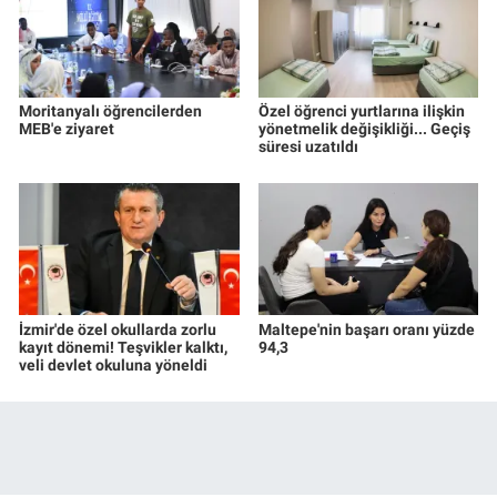
Moritanyalı öğrencilerden
Özel öğrenci yurtlarına ilişkin
MEB'e ziyaret
yönetmelik değişikliği... Geçiş
süresi uzatıldı
İzmir'de özel okullarda zorlu
Maltepe'nin başarı oranı yüzde
kayıt dönemi! Teşvikler kalktı,
94,3
veli devlet okuluna yöneldi