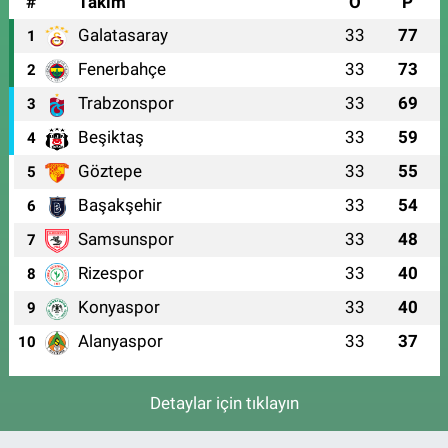
#
Takım
O
P
Galatasaray
33
77
1
Fenerbahçe
33
73
2
Trabzonspor
33
69
3
Beşiktaş
33
59
4
Göztepe
33
55
5
Başakşehir
33
54
6
Samsunspor
33
48
7
Rizespor
33
40
8
Konyaspor
33
40
9
Alanyaspor
33
37
10
Detaylar için tıklayın