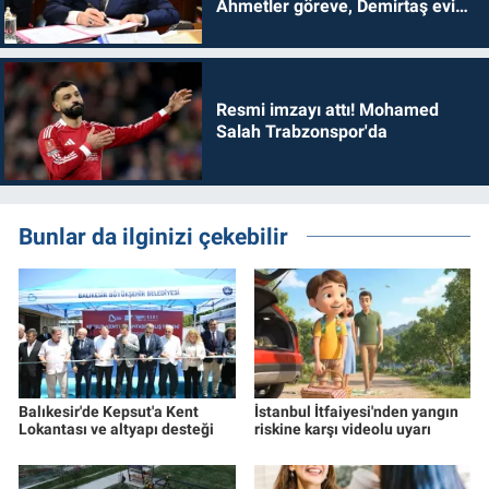
Ahmetler göreve, Demirtaş evine
dönmelidir'
Resmi imzayı attı! Mohamed
Salah Trabzonspor'da
Bunlar da ilginizi çekebilir
Balıkesir'de Kepsut'a Kent
İstanbul İtfaiyesi'nden yangın
Lokantası ve altyapı desteği
riskine karşı videolu uyarı