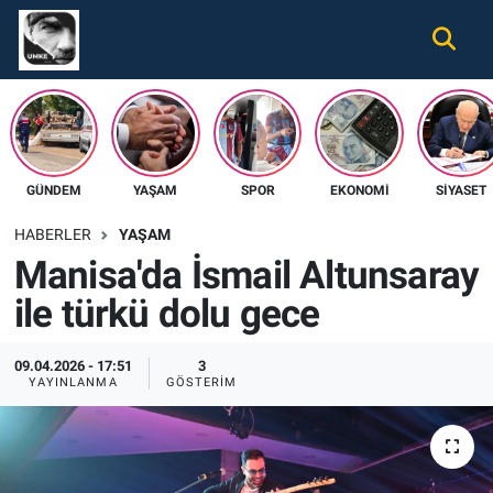
Gündem
Nöbetçi Eczaneler
Ekonomi
Hava Durumu
GÜNDEM
YAŞAM
SPOR
EKONOMI
SIYASET
Spor
Namaz Vakitleri
HABERLER
YAŞAM
Magazin
Trafik Durumu
Manisa'da İsmail Altunsaray
ile türkü dolu gece
Tüm Haberler
Süper Lig Puan Durumu ve Fikstür
İletişim
Tüm Manşetler
09.04.2026 - 17:51
3
YAYINLANMA
GÖSTERIM
Künye
Son Dakika Haberleri
Haber Arşivi