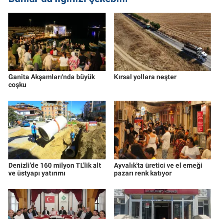
Ganita Akşamları'nda büyük
Kırsal yollara neşter
coşku
Denizli'de 160 milyon TL'lik alt
Ayvalık'ta üretici ve el emeği
ve üstyapı yatırımı
pazarı renk katıyor