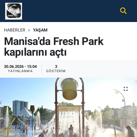
Gündem
Nöbetçi Eczaneler
HABERLER
YAŞAM
Manisa'da Fresh Park
Ekonomi
Hava Durumu
kapılarını açtı
Spor
Namaz Vakitleri
30.06.2026 - 15:04
3
Magazin
Trafik Durumu
YAYINLANMA
GÖSTERIM
Tüm Haberler
Süper Lig Puan Durumu ve Fikstür
İletişim
Tüm Manşetler
Künye
Son Dakika Haberleri
Haber Arşivi