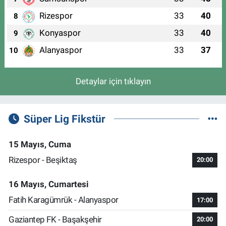
Rizespor
33
40
8
Konyaspor
33
40
9
Alanyaspor
33
37
10
Detaylar için tıklayın
Süper Lig Fikstür
15 Mayıs, Cuma
Rizespor - Beşiktaş
20:00
16 Mayıs, Cumartesi
Fatih Karagümrük - Alanyaspor
17:00
Gaziantep FK - Başakşehir
20:00