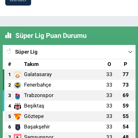
Süper Lig Puan Durumu
Süper Lig
#
Takım
O
P
Galatasaray
33
77
1
Fenerbahçe
33
73
2
Trabzonspor
33
69
3
Beşiktaş
33
59
4
Göztepe
33
55
5
Başakşehir
33
54
6
Samsunspor
33
48
7