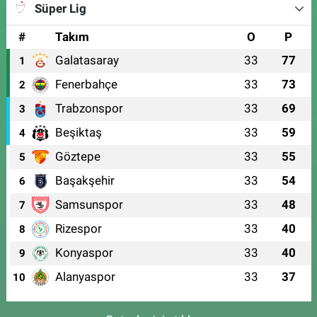
Süper Lig
#
Takım
O
P
Galatasaray
33
77
1
Fenerbahçe
33
73
2
Trabzonspor
33
69
3
Beşiktaş
33
59
4
Göztepe
33
55
5
Başakşehir
33
54
6
Samsunspor
33
48
7
Rizespor
33
40
8
Konyaspor
33
40
9
Alanyaspor
33
37
10