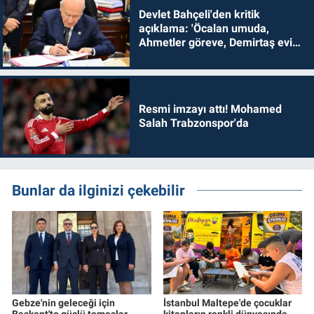
Devlet Bahçeli'den kritik
açıklama: 'Öcalan umuda,
Ahmetler göreve, Demirtaş evine
dönmelidir'
Resmi imzayı attı! Mohamed
Salah Trabzonspor'da
Bunlar da ilginizi çekebilir
Gebze'nin geleceği için
İstanbul Maltepe'de çocuklar