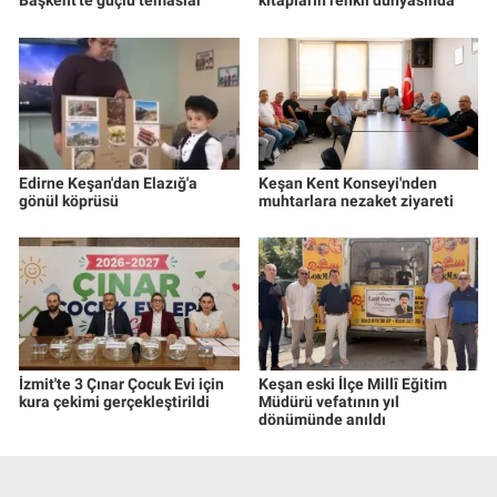
Başkent'te güçlü temaslar
kitapların renkli dünyasında
Edirne Keşan'dan Elazığ'a
Keşan Kent Konseyi'nden
gönül köprüsü
muhtarlara nezaket ziyareti
İzmit'te 3 Çınar Çocuk Evi için
Keşan eski İlçe Millî Eğitim
kura çekimi gerçekleştirildi
Müdürü vefatının yıl
dönümünde anıldı