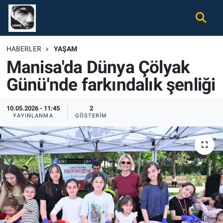
Gündem
Nöbetçi Eczaneler
HABERLER
YAŞAM
Manisa'da Dünya Çölyak
Ekonomi
Hava Durumu
Günü'nde farkındalık şenliği
Spor
Namaz Vakitleri
10.05.2026 - 11:45
2
Magazin
Trafik Durumu
YAYINLANMA
GÖSTERIM
Tüm Haberler
Süper Lig Puan Durumu ve Fikstür
İletişim
Tüm Manşetler
Künye
Son Dakika Haberleri
Haber Arşivi